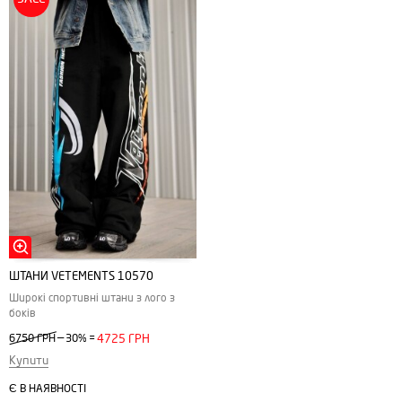
ШТАНИ VETEMENTS 10570
Широкі спортивні штани з лого з
боків
—
6750 ГРН
30%
=
4725 ГРН
Купити
Є В НАЯВНОСТІ