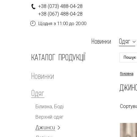
+
3
8
(0
7
3
)
4
8
8-
0
4-
2
8
+
3
8
(0
6
7
)
4
8
8-
0
4-
2
8
Щодня
з 11:00 до 20:00
Новинки
Одяг
КАТАЛОГ ПРОДУКЦІЇ
Пошук 
Новинки
Головна
ДЖИНС
Одяг
Сортув
Білизна, Боді
Верхній одяг
Джинси