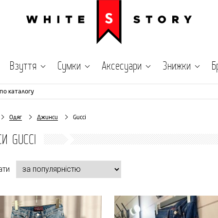
Взуття
Сумки
Аксесуари
Знижки
Б
по каталогу
Одяг
Джинси
Gucci
И GUCCI
ати