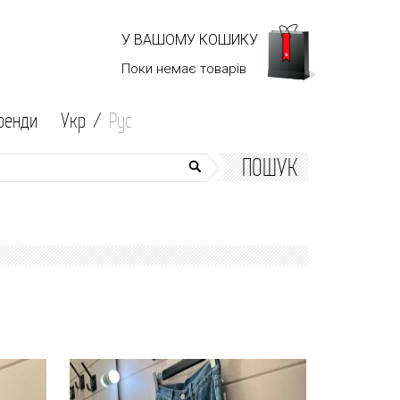
У ВАШОМУ КОШИКУ
Поки немає
товарів
ренди
Укр /
Рус
ПОШУК