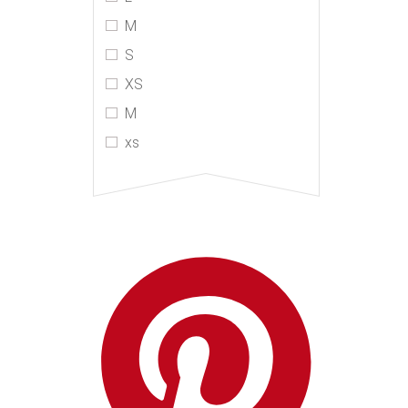
MIU MIU
M
MM6 Maison Margiela
S
Monse
XS
Mugler
М
Philosophy Di Lorenzo
хs
Serafini
PRADA
R13
RtA
Stella McCartney
The Attico
The Row
Toteme
Vetements