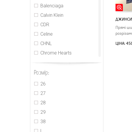
Balenciaga
Calvin Klein
ДЖИНСИ 
CDR
Прямі шир
Celine
розрізам
CHNL
ЦІНА:
45
Chrome Hearts
EENK
Розмір:
Frame
Givenchy
26
Gucci
27
Isabel Marant
28
Jacquemus
29
Kimhekim
38
Loewe
L