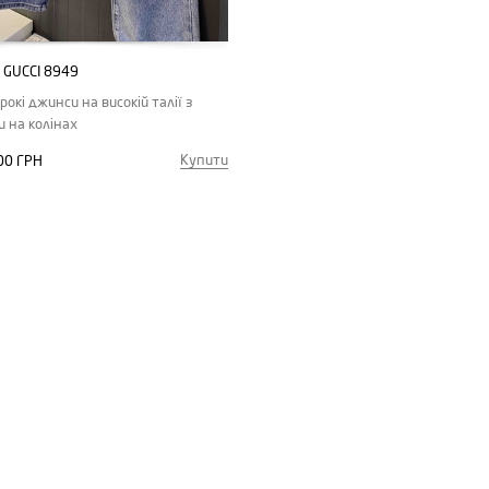
GUCCI 8949
окі джинси на високій талії з
и на колінах
Купити
00 ГРН