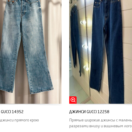
GUCCI 14352
ДЖИНСИ GUCCI 12258
 джинси прямого крою
Прямые широкие джинсы с мален
разрезами внизу и вишневым лого