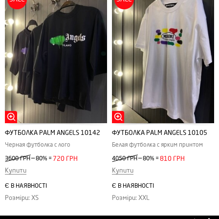
ФУТБОЛКА РALM АNGELS 10142
ФУТБОЛКА РALM АNGELS 10105
Черная футболка с лого
Белая футболка с ярким принтом
—
—
3600 ГРН
80%
=
720 ГРН
4050 ГРН
80%
=
810 ГРН
Купити
Купити
Є В НАЯВНОСТІ
Є В НАЯВНОСТІ
Розміри: XS
Розміри: XXL