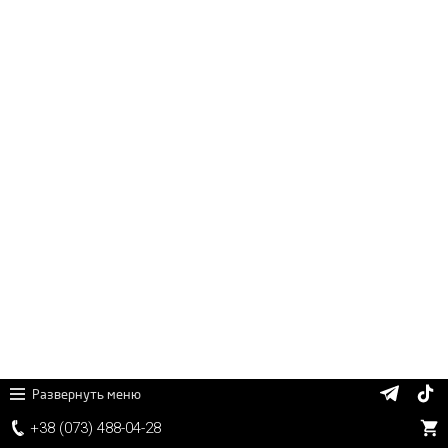
Развернуть меню
+38 (
0
7
3)
4
8
8
-0
4-
2
8