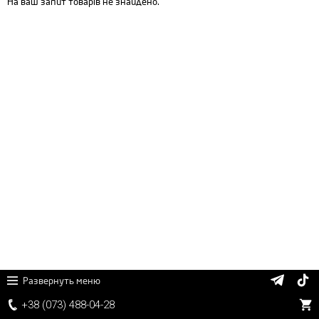
На ваш запит товарів не знайдено.
Развернуть меню
+38 (
0
7
3)
4
8
8
-0
4-
2
8