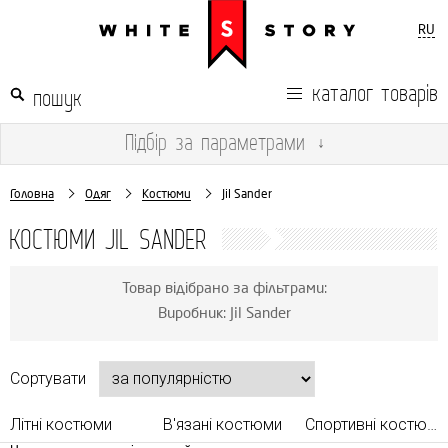
RU
каталог товарів
Підбір
за параметрами
↓
Головна
Одяг
Костюми
Jil Sander
КОСТЮМИ JIL SANDER
Товар відібрано за фільтрами:
Виробник: Jil Sander
Сортувати
Літні костюми
В'язані костюми
Спортивні костюми