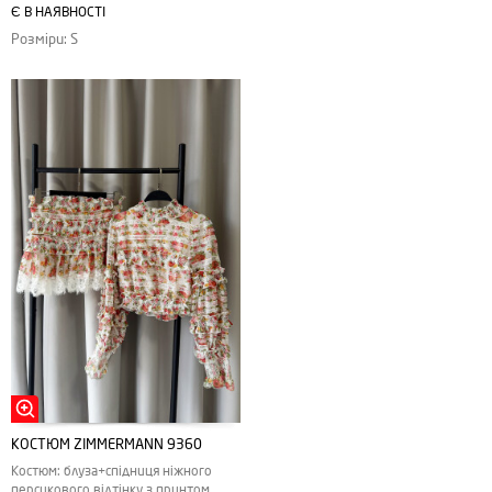
Є В НАЯВНОСТІ
Розміри: S
КОСТЮМ ZIMMERMANN 9360
Костюм: блуза+спідниця ніжного
персикового відтінку з принтом