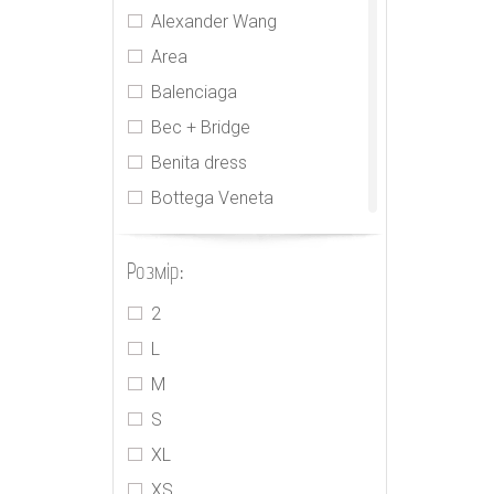
Alexander Wang
Area
Balenciaga
Bec + Bridge
Benita dress
Bottega Veneta
CDR
Розмір:
Cecilie Bahnsen
CHNL
2
Elie Tahari
L
Gucci
M
Houseofcb
S
Innika Choo
XL
Isabel Marant
XS