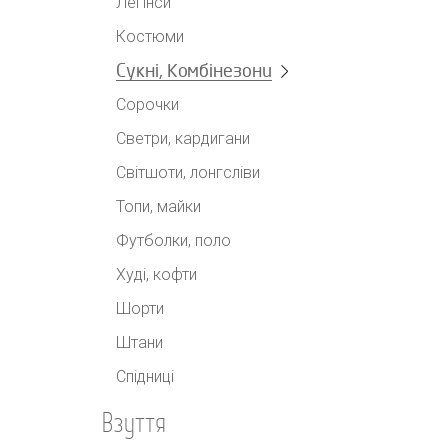
Легінси
Костюми
Сукні, Комбінезони
Сорочки
Светри, кардигани
Світшоти, лонгсліви
Топи, майки
Футболки, поло
Худі, кофти
Шорти
Штани
Спідниці
Взуття