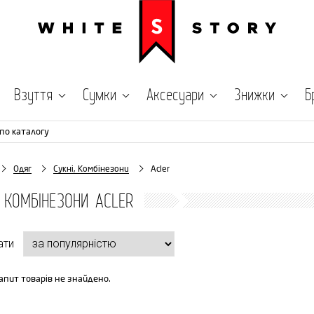
Взуття
Сумки
Аксесуари
Знижки
Б
по каталогу
Одяг
Сукні, Комбінезони
Acler
, КОМБІНЕЗОНИ ACLER
ати
апит товарів не знайдено.