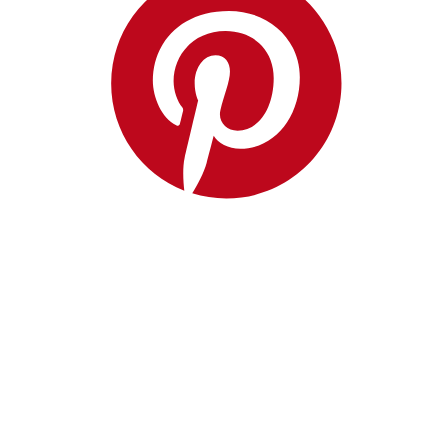
Redpolaris
Reformation
REMAIN Birger
Christensen
Rick Owens
Rixo
Rodarte
Roksanda
Self Portrait
Shonajoy
Shona Joy
Significant Other
The Attico
The Row