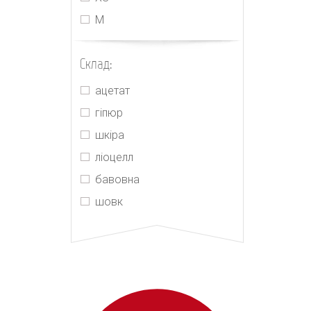
Jacquemus
М
Jonathan Simkhai
Joslin
Склад:
Kenzo
ацетат
M'Archive Marchen
гіпюр
Magda Butrym
шкіра
Maje
ліоцелл
MIU MIU
бавовна
MM6 Maison Margiela
шовк
Morton Mac
Orseund Iris
PRADA
Push Button
Realisation