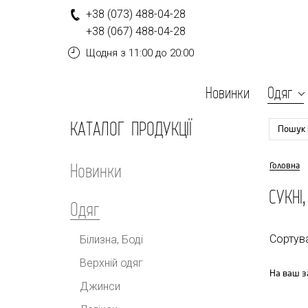
+
3
8
(0
7
3
)
4
8
8-
0
4-
2
8
+
3
8
(0
6
7
)
4
8
8-
0
4-
2
8
Щодня
з 11:00 до 20:00
Новинки
Одяг
КАТАЛОГ ПРОДУКЦІЇ
Пошук 
Новинки
Головна
СУКНІ
Одяг
Сортув
Білизна, Боді
Верхній одяг
На ваш з
Джинси