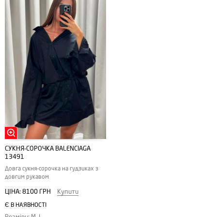
СУКНЯ-СОРОЧКА BALENCIAGA
13491
Довга сукня-сорочка на гудзиках з
довгим рукавом
ЦІНА:
8100 ГРН
Купити
Є В НАЯВНОСТІ
Розміри: M, L