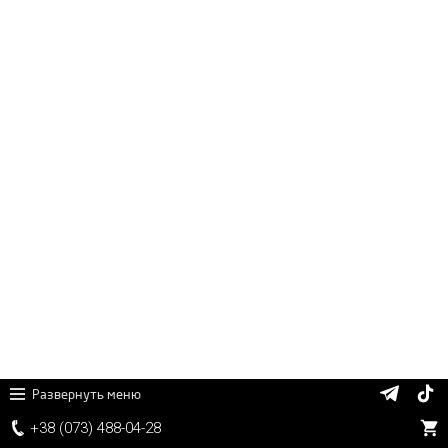
Развернуть меню
+38 (
0
7
3)
4
8
8
-0
4-
2
8