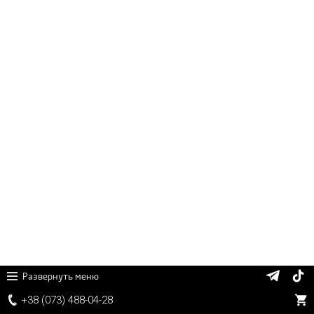
Развернуть меню
+38 (
0
7
3)
4
8
8
-0
4-
2
8