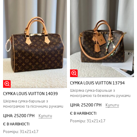
СУМКА LOUIS VUITTON 13794
Шкіряна сумка-барильце з
СУМКА LOUIS VUITTON 14039
монограмою та бежевими ручками
Шкіряна сумка-барильце з
ЦІНА:
25200 ГРН
Купити
монограмою та пісочними ручками
Є В НАЯВНОСТІ
ЦІНА:
25200 ГРН
Купити
Розміри: 31х21х17
Є В НАЯВНОСТІ
Розміри: 31х21х17