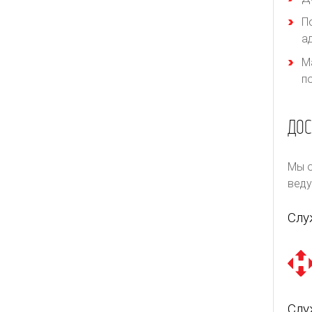
П
а
М
п
ДОС
Мы о
веду
Слу
Слу