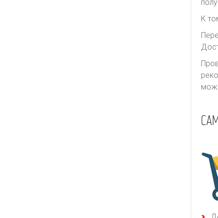
полу
К то
Пере
Дост
Пров
реко
може
СА
Д