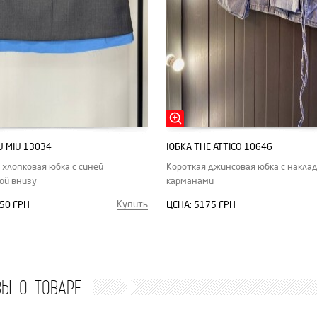
U MIU 13034
ЮБКА THE ATTICO 10646
 хлопковая юбка с синей
Короткая джинсовая юбка с накл
ой внизу
карманами
Купить
50 ГРН
ЦЕНА:
5175 ГРН
ВЫ О ТОВАРЕ