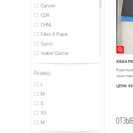
Carven
CDR
CHNL
Filles A Papa
Gucci
Isabel Garcia
ЮБКА MI
Jacquemus
Короткая
Размер:
Jasmine
окантовк
MIU MIU
L
ЦЕНА:
49
PRADA
M
Realisation
S
Rebecca Taylor
XS
ОТЗЫ
Sacai
М
The Attico