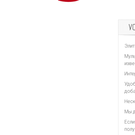
У
Элит
Муль
изве
Инте
Удоб
доба
Неск
Мы д
Если
полу