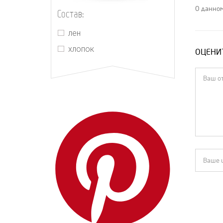
The Row
О данном
Состав:
Yves Saint Laurent
лен
Zimmermann
хлопок
ОЦЕНИТ