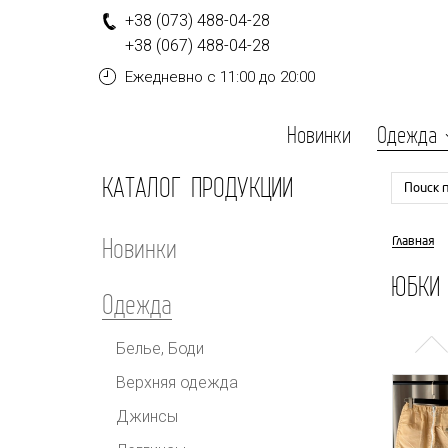
+
3
8
(0
7
3
)
4
8
8-
0
4-
2
8
+
3
8
(0
6
7
)
4
8
8-
0
4-
2
8
Ежедневно
с 11:00 до 20:00
Новинки
Одежда
КАТАЛОГ ПРОДУКЦИИ
Поиск 
Новинки
Главная
ЮБКИ
Одежда
Белье, Боди
Верхняя одежда
Джинсы