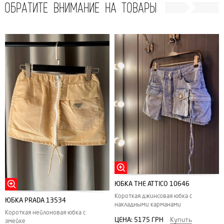
ОБРАТИТЕ ВНИМАНИЕ НА ТОВАРЫ
ЮБКА THE ATTICO 10646
Короткая джинсовая юбка с
ЮБКА PRADA 13534
накладными карманами
Короткая нейлоновая юбка с
ЦЕНА:
5175 ГРН
Купить
змейке