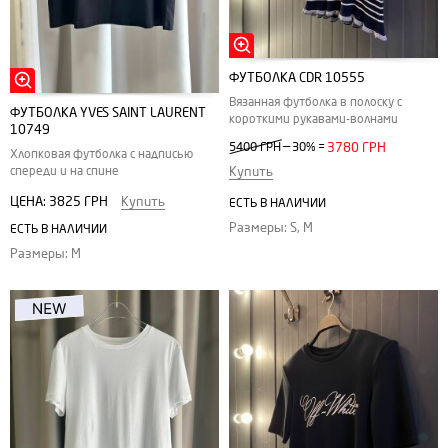
ФУТБОЛКА CDR 10555
Вязанная футболка в полоску с
ФУТБОЛКА YVES SAINT LAURENT
короткими рукавами-волнами
10749
—
5400 ГРН
30%
=
3780 ГРН
Хлопковая футболка с надписью
спереди и на спине
Купить
ЦЕНА:
3825 ГРН
Купить
ЕСТЬ В НАЛИЧИИ
Размеры: S, M
ЕСТЬ В НАЛИЧИИ
Размеры: M