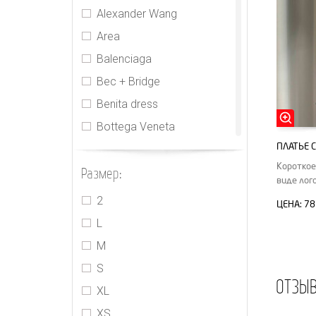
Alexander Wang
Area
Balenciaga
Bec + Bridge
Benita dress
Bottega Veneta
ПЛАТЬЕ 
CDR
Короткое
Размер:
Cecilie Bahnsen
виде лог
CHNL
2
ЦЕНА:
78
Elie Tahari
L
Gucci
M
Houseofcb
S
ОТЗЫ
Innika Choo
XL
Isabel Marant
XS