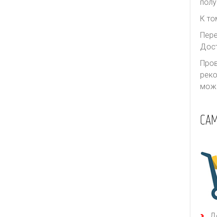
полу
Thurley
Ulla Johnson
К то
Valentino
Пере
Дост
We11done
Пров
Yves Saint Laurent
реко
Zimmermann
може
СА
Д