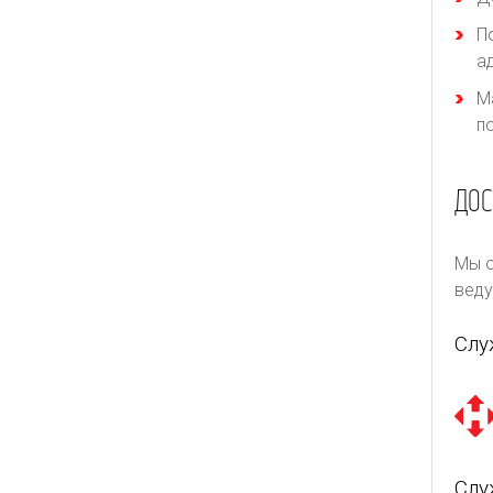
П
а
М
п
ДОС
Мы о
веду
Слу
Слу