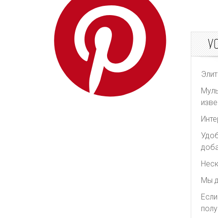
Redpolaris
Reformation
У
REMAIN Birger
Christensen
Rick Owens
Элит
Rixo
Муль
Rodarte
изве
Roksanda
Инте
Self Portrait
Удоб
Shonajoy
доба
Shona Joy
Неск
Significant Other
Мы д
The Attico
Если
The Row
полу