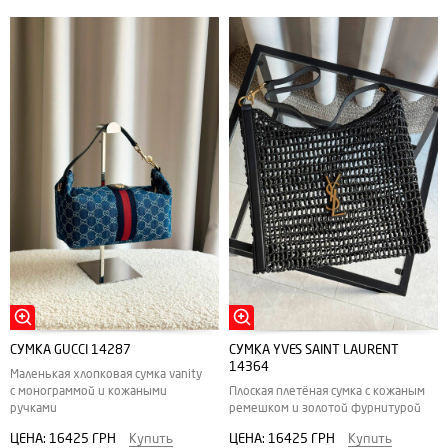
СУМКА GUCCI 14287
СУМКА YVES SAINT LAURENT
14364
Маленькая хлопковая сумка vanity
с монограммой и кожаными
Плоская плетёная сумка с кожаным
ручками
ремешком и золотой фурнитурой
ЦЕНА:
16425 ГРН
Купить
ЦЕНА:
16425 ГРН
Купить