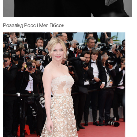
Розалінд Росс і Мел Гібсон