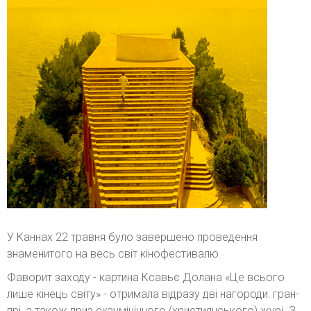
У Каннах 22 травня було завершено проведення
знаменитого на весь світ кінофестивалю.
Фаворит заходу - картина Ксавьє Долана «Це всього
лише кінець світу» - отримала відразу дві нагороди: гран-
прі, а також приз екзумінічного (християнського) журі. З