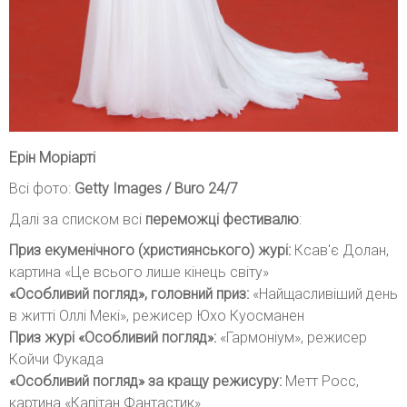
Ерін Моріарті
Всі фото:
Getty Images / Buro 24/7
Далі за списком всі
переможці фестивалю
:
Приз екуменічного (християнського) журі:
Ксав'є Долан,
картина «Це всього лише кінець світу»
«Особливий погляд», головний приз:
«Найщасливіший день
в житті Оллі Мекі», режисер Юхо Куосманен
Приз журі «Особливий погляд»:
«Гармоніум», режисер
Койчи Фукада
«Особливий погляд» за кращу режисуру:
Метт Росс,
картина «Капітан Фантастик»