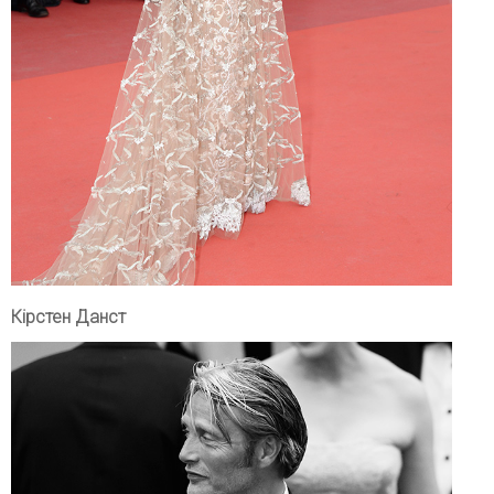
Кірстен Данст