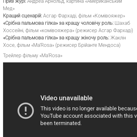
Приз журі:
Андреа Арнольд, картина «Американський
Мед»
Кращий сценарій:
Асгар Фархаді, фільм «Комівояжер»
«Срібна пальмова гілка» за кращу чоловічу роль:
Шахаб
Хоссейні, фільм «комівояжера» (режисер Асгар Фархаді)
«Срібна пальмова гілка» за кращу жіночу роль:
Жаклін
Хосе, фільм «Ma'Rosa» (режисер Брійанте Мендоса)
Трейлер фільму «Ma'Rosa»