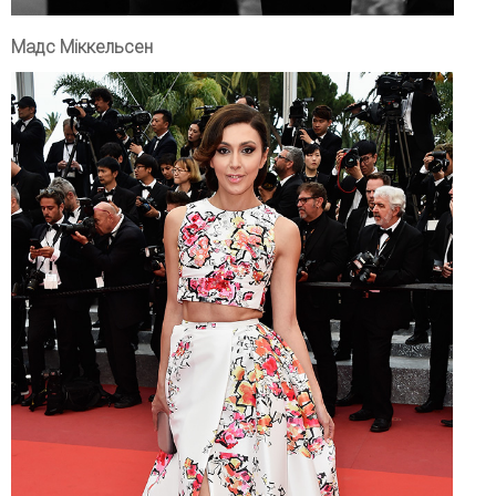
Мадс Міккельсен