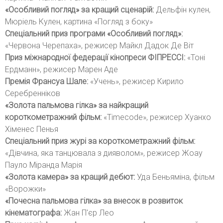
«Особливий погляд» за кращий сценарій:
Дельфін кулен,
Мюріель Кулен, картина «Погляд з боку»
Спеціальний приз програми «Особливий погляд»:
«Червона Черепаха», режисер Майкл Дадок Де Віт
Приз міжнародної федерації кінопреси ФІПРЕССІ:
«Тоні
Ердманн», режисер Марен Аде
Премія Франсуа Шале:
«Учень», режисер Кирило
Серебренніков
«Золота пальмова гілка» за найкращий
короткометражний фільм:
«Timecode», режисер Хуанхо
Хіменес Пенья
Спеціальний приз журі за короткометражний фільм:
«Дівчина, яка танцювала з дияволом», режисер Жоау
Пауло Міранда Марія
«Золота камера» за кращий дебют:
Уда Беньяміна, фільм
«Ворожки»
«Почесна пальмова гілка» за внесок в розвиток
кінематографа:
Жан П'єр Лео