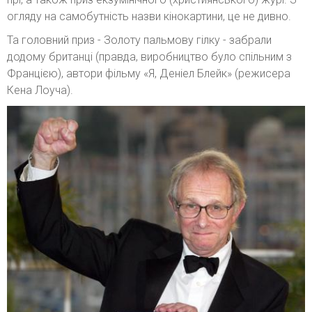
огляду на самобутність назви кінокартини, це не дивно.
Та головний приз - Золоту пальмову гілку - забрали
додому британці (правда, виробництво було спільним з
Францією), автори фільму «Я, Деніел Блейк» (режисера
Кена Лоуча).