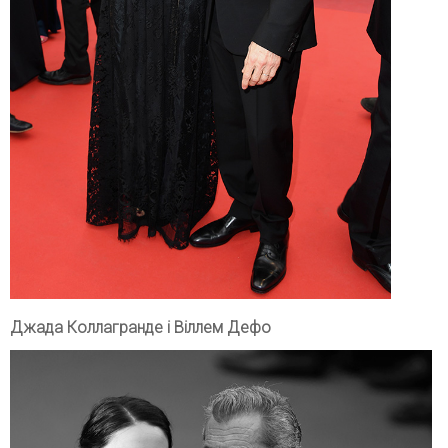
Джада Коллагранде і Віллем Дефо