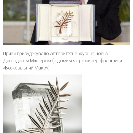
Призи присуджувало авторитетне журі на чолі з
Джорджем Міллером (відомим як режисер франшизи
«Божевільний Макс»).