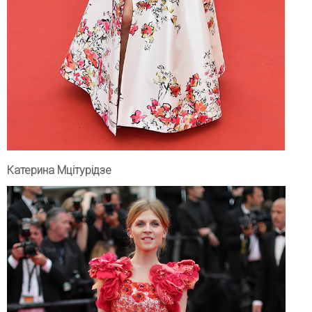
Катерина Мцітурідзе