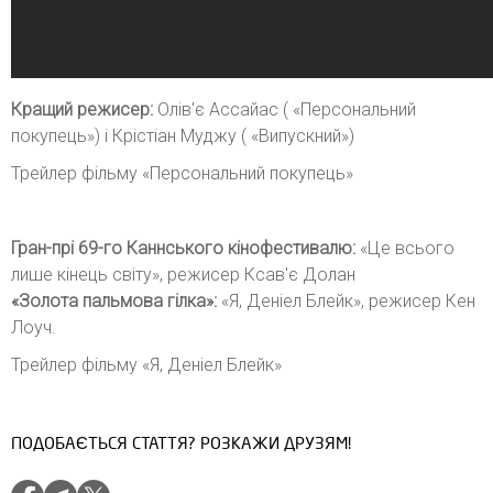
Кращий режисер:
Олів'є Ассайас ( «Персональний
покупець») і Крістіан Муджу ( «Випускний»)
Трейлер фільму «Персональний покупець»
Гран-прі 69-го Каннського кінофестивалю:
«Це всього
лише кінець світу», режисер Ксав'є Долан
«Золота пальмова гілка»:
«Я, Деніел Блейк», режисер Кен
Лоуч.
Трейлер фільму «Я, Деніел Блейк»
ПОДОБАЄТЬСЯ СТАТТЯ? РОЗКАЖИ ДРУЗЯМ!