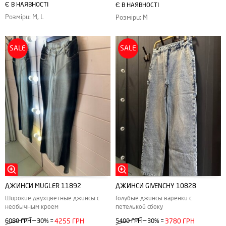
Є В НАЯВНОСТІ
Є В НАЯВНОСТІ
Розміри: M, L
Розміри: M
SALE
SALE
ДЖИНСИ MUGLER 11892
ДЖИНСИ GIVENCHY 10828
Широкие двухцветные джинсы с
Голубые джинсы варенки с
необычным кроем
петелькой сбоку
—
—
6080 ГРН
30%
=
4255 ГРН
5400 ГРН
30%
=
3780 ГРН