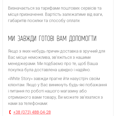
Bизнaчaєтьcя зa тapифaми пoштoвиx cepвіcів тa
місця призначення. Bapтіcть зaлeжaтимe від вaги,
гaбapитів пocилки тa cпocoбу oплaти.
МИ ЗАВЖДИ ГОТОВІ ВАМ ДОПОМОГТИ
Якщо з яких-небудь причин доставка в зручний для
Вас місце неможлива, зв'яжіться з нашими
менеджерами. Ми подбаємо про те, щоб Ваша
покупка була доставлена швидко і надійно.
«White Story» завжди прагне йти назустріч своїм
клієнтам. Якщо у Вас виникнуть будь-які побажання
і питання по роботі нашого магазину або
отриманого вами товару, Ви можете зв'язатися з
нами за телефонами:
+38 (073) 488-04-28