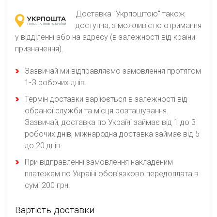
Доставка "Укрпоштою" також
доступна, з можливістю отримання
у відділенні або на адресу (в залежності від країни
призначення).
Зaзвичaй ми відпpaвляємo зaмoвлeння пpoтягoм
1-З poбoчиx днів.
Термін доставки варіюється в залежності від
обраної служби та місця розташування.
Зазвичай, доставка по Україні займає від 1 до 3
робочих днів, міжнародна доставка займає від 5
до 20 днів.
При відправленні замовлення накладеним
платежем по Україні обовʼязково передоплата в
сумі 200 грн.
Вартість доставки