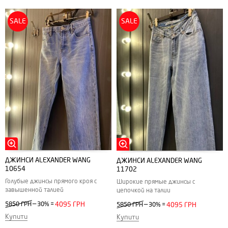
SALE
SALE
ДЖИНСИ ALEXANDER WANG
ДЖИНСИ ALEXANDER WANG
10654
11702
Голубые джинсы прямого кроя с
Широкие прямые джинсы с
завышенной талией
цепочкой на талии
—
—
5850 ГРН
30%
=
4095 ГРН
5850 ГРН
30%
=
4095 ГРН
Купити
Купити