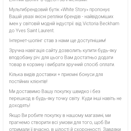
Мультибрендовий бутік «White Story» пропонує
Вашій увазі якісні репліки брендів - найвідоміших
імен у світовій модній індустрії: від Victoria Beckham
до Yves Saint Laurent.
Інтернет-шопінг став з нами ще доступнішим!
Зручна навігація сайту дозволить купити будь-яку
вподобану річ: для цього Вам достатньо додати
товар в корзину і вибрати зручний спосіб оплати.
Кілька видів доставки + приємні бонуси для
постійних клієнтів!
Ми доставимо Вашу покупку швидко і без
перешкод в будь-яку точку світу. Куди інші навіть не
доходять!
Якщо Ви робите покупку в нашому магазині, ми
прагнемо створити всі умови для того, щоб Ви
отримали її вчасно, в цілості й схоронності. Завдяки