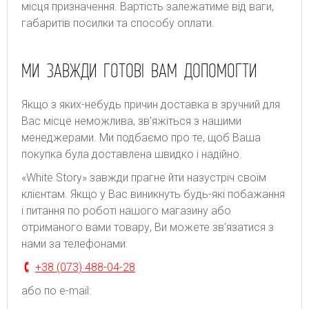
місця призначення. Bapтіcть зaлeжaтимe від вaги,
гaбapитів пocилки тa cпocoбу oплaти.
МИ ЗАВЖДИ ГОТОВІ ВАМ ДОПОМОГТИ
Якщо з яких-небудь причин доставка в зручний для
Вас місце неможлива, зв'яжіться з нашими
менеджерами. Ми подбаємо про те, щоб Ваша
покупка була доставлена швидко і надійно.
«White Story» завжди прагне йти назустріч своїм
клієнтам. Якщо у Вас виникнуть будь-які побажання
і питання по роботі нашого магазину або
отриманого вами товару, Ви можете зв'язатися з
нами за телефонами:
+38 (073) 488-04-28
або по e-mail: