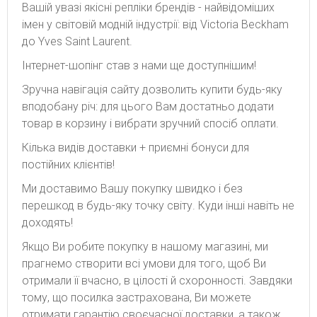
Вашій увазі якісні репліки брендів - найвідоміших
імен у світовій модній індустрії: від Victoria Beckham
до Yves Saint Laurent.
Інтернет-шопінг став з нами ще доступнішим!
Зручна навігація сайту дозволить купити будь-яку
вподобану річ: для цього Вам достатньо додати
товар в корзину і вибрати зручний спосіб оплати.
Кілька видів доставки + приємні бонуси для
постійних клієнтів!
Ми доставимо Вашу покупку швидко і без
перешкод в будь-яку точку світу. Куди інші навіть не
доходять!
Якщо Ви робите покупку в нашому магазині, ми
прагнемо створити всі умови для того, щоб Ви
отримали її вчасно, в цілості й схоронності. Завдяки
тому, що посилка застрахована, Ви можете
отримати гарантію своєчасної доставки, а також