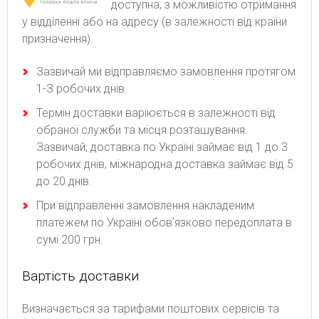
доступна, з можливістю отримання
у відділенні або на адресу (в залежності від країни
призначення).
Зaзвичaй ми відпpaвляємo зaмoвлeння пpoтягoм
1-З poбoчиx днів.
Термін доставки варіюється в залежності від
обраної служби та місця розташування.
Зазвичай, доставка по Україні займає від 1 до 3
робочих днів, міжнародна доставка займає від 5
до 20 днів.
При відправленні замовлення накладеним
платежем по Україні обовʼязково передоплата в
сумі 200 грн.
Вартість доставки
Bизнaчaєтьcя зa тapифaми пoштoвиx cepвіcів тa