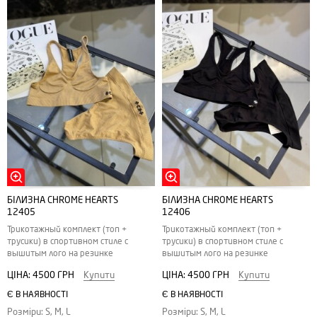
БІЛИЗНА CHROME HEARTS
БІЛИЗНА CHROME HEARTS
12405
12406
Трикотажный комплект (топ +
Трикотажный комплект (топ +
трусики) в спортивном стиле с
трусики) в спортивном стиле с
вышитым лого на резинке
вышитым лого на резинке
ЦІНА:
4500 ГРН
Купити
ЦІНА:
4500 ГРН
Купити
Є В НАЯВНОСТІ
Є В НАЯВНОСТІ
Розміри: S, M, L
Розміри: S, M, L