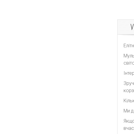
У
Еліт
Муль
світо
Інте
Зруч
корз
Кіль
Ми д
Якщо
вчас