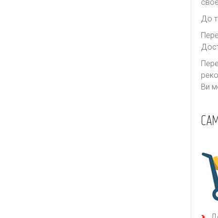
своє
До т
Пере
Дост
Пере
реко
Ви м
САМ
Д