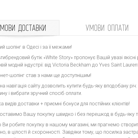
МОВИ ДОСТАВКИ
УМОВИ ОПЛАТИ
ний шопінг в Одесі і за її межами!
тибрендовий бутік «White Story» пропонує Вашій увазі якісні 
вій модній індустрії: від Victoria Beckham до Yves Saint Laurent
рнет-шопінг став з нами ще доступнішим!
на навігація сайту дозволить купити будь-яку вподобану річ
ину і вибрати зручний спосіб оплати.
ка видів доставки + приємні бонуси для постійних клієнтів!
оставимо Вашу покупку швидко і без перешкод в будь-яку точ
 Ви робите покупку в нашому магазині, ми прагнемо створити
но, в цілості й схоронності. Завдяки тому, що посилка заст