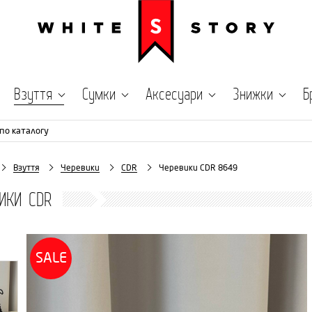
Взуття
Сумки
Аксесуари
Знижки
Б
по каталогу
Взуття
Черевики
CDR
Черевики CDR 8649
ИКИ CDR
SALE