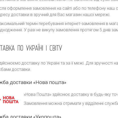
ісля оформлення замовлення на сайті або по телефону наш с
дресу доставки в зручний для Вас магазин нашої мережі.
аксимальний термін перебування інтернет-замовлення в магаз
адходження. У разі не викупу замовлення протягом 5 днів 
ТАВКА ПО УКРАЇНІ І СВІТУ
дійснюємо доставку по Україні та за її межі. Для зручності 
бами доставки.
жба доставки «Нова пошта»
«Нова Пошта» здійснює доставку в будь-яку точ
Замовлення можна отримати у відділенні служб
жба доставки «Укрпошта»