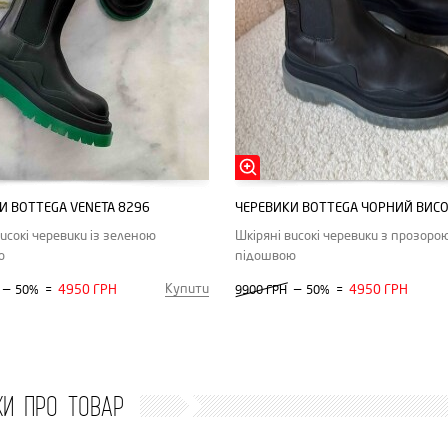
И BOTTEGA VENETA 8296
високі черевики із зеленою
Шкіряні високі черевики з прозоро
ю
підошвою
Купити
—
4950 ГРН
—
4950 ГРН
50%
=
9900 ГРН
50%
=
КИ ПРО ТОВАР