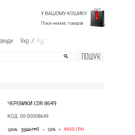
У ВАШОМУ КОШИКУ
Поки немає
товарів
ренди
Укр /
Рус
ПОШУК
ЧЕРЕВИКИ CDR 8649
КОД: 00-00008649
4950 ГРН
—
ЦІНА:
9900 ГРН
50%
=