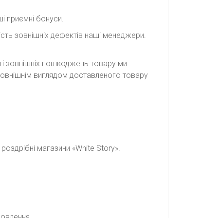
і приємні бонуси.
сть зовнішніх дефектів наші менеджери.
сті зовнішніх пошкоджень товару ми
а зовнішнім виглядом доставленого товару
оздрібні магазини «White Story».
мовлення.