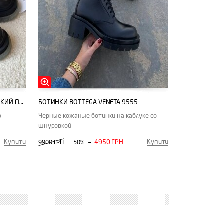
ЧЕРЕВИКИ BOTTEGA ЧОРНИЙ ВИСОКИЙ ПРОЗОРОГО / ПІД NEW2020
БОТИНКИ BOTTEGA VENETA 9555
ю
Черные кожаные ботинки на каблуке со
шнуровкой
Купити
Купити
—
4950 ГРН
9900 ГРН
50%
=