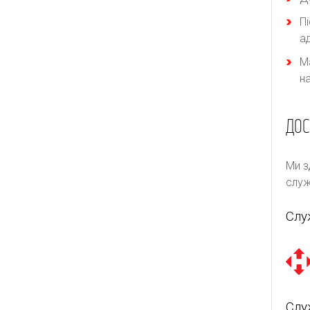
П
а
М
н
ДОС
Ми з
служ
Слу
Слу