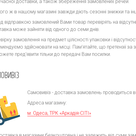
часної доставки, а також збереження замовлених речей.
ого ж в нашому магазині завжди діють сезонні знижки та інш
д відправкою замовлений Вами товар перевірять на відсутні
авка може зайняти від одного до семи днів.
вірку замовлення на предмет цілісності упаковки і відсутно
мендуємо здійснювати на місці. Пам'ятайте, що претензії з
ожете пред'явити тільки до передачі Вам посилки.
ОВИВІЗ
Самовивіз - доставка замовлень проводиться в р
Адреса магазину:
м. Одеса, ТРК «Аркадія-СІТІ»
оставка в магазини безкоштовна і не залежить від суми за