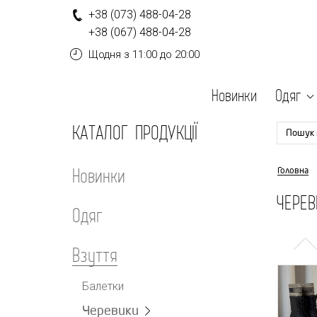
+
3
8
(0
7
3
)
4
8
8-
0
4-
2
8
+
3
8
(0
6
7
)
4
8
8-
0
4-
2
8
Щодня
з 11:00 до 20:00
Новинки
Одяг
КАТАЛОГ ПРОДУКЦІЇ
Пошук 
Новинки
Головна
ЧЕРЕВ
Одяг
Взуття
Балетки
Черевики