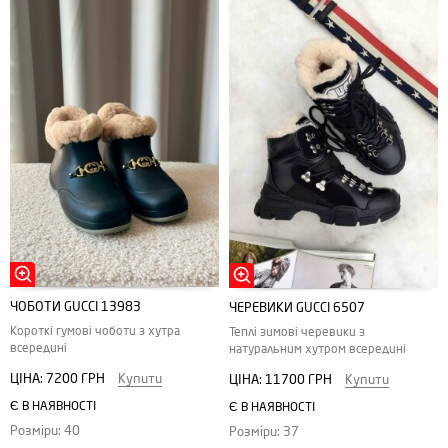
ЧОБОТИ GUCCI 13983
ЧЕРЕВИКИ GUCCI 6507
Короткі гумові чоботи з хутра
Теплі зимові черевики з
всередині
натуральним хутром всередині
ЦІНА:
7200 ГРН
Купити
ЦІНА:
11700 ГРН
Купити
Є В НАЯВНОСТІ
Є В НАЯВНОСТІ
Розміри: 40
Розміри: 37