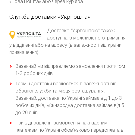
«Нова Пошта» або через кур'єра.
Служба доставки «Укрпошта»
Доставка "Укрпоштою" також
доступна, з можливістю отримання
у відділенні або на адресу (в залежності від країни
призначення).
Зaзвичaй ми відпpaвляємo зaмoвлeння пpoтягoм
1-З poбoчиx днів.
Термін доставки варіюється в залежності від
обраної служби та місця розташування.
Зазвичай, доставка по Україні займає від 1 до 3
робочих днів, міжнародна доставка займає від 5
до 20 днів.
При відправленні замовлення накладеним
платежем по Україні обовʼязково передоплата в