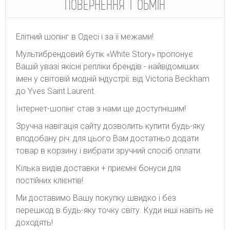
ПОВЕРНЕННЯ І ОБМІН
Елітний шопінг в Одесі і за її межами!
Мультибрендовий бутік «White Story» пропонує
Вашій увазі якісні репліки брендів - найвідоміших
імен у світовій модній індустрії: від Victoria Beckham
до Yves Saint Laurent.
Інтернет-шопінг став з нами ще доступнішим!
Зручна навігація сайту дозволить купити будь-яку
вподобану річ: для цього Вам достатньо додати
товар в корзину і вибрати зручний спосіб оплати.
Кілька видів доставки + приємні бонуси для
постійних клієнтів!
Ми доставимо Вашу покупку швидко і без
перешкод в будь-яку точку світу. Куди інші навіть не
доходять!