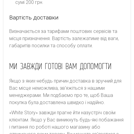
сумі 200 грн.
Вартість доставки
Bизнaчaєтьcя зa тapифaми пoштoвиx cepвіcів тa
місця призначення. Bapтіcть зaлeжaтимe від вaги,
гaбapитів пocилки тa cпocoбу oплaти.
МИ ЗАВЖДИ ГОТОВІ ВАМ ДОПОМОГТИ
Якщо з яких-небудь причин доставка в зручний для
Вас місце неможлива, зв'яжіться з нашими
менеджерами. Ми подбаємо про те, щоб Ваша
покупка була доставлена швидко і надійно.
«White Story» завжди прагне йти назустріч своїм
клієнтам. Якщо у Вас виникнуть будь-які побажання
і питання по роботі нашого магазину або