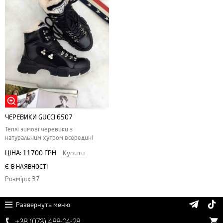
ЧЕРЕВИКИ GUCCI 6507
Теплі зимові черевики з
натуральним хутром всередині
ЦІНА:
11700 ГРН
Купити
Є В НАЯВНОСТІ
Розміри: 37
Развернуть меню
+38 (
0
7
3)
4
8
8
-0
4-
2
8