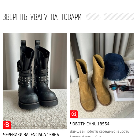
ЗВЕРНІТЬ УВАГУ НА ТОВАРИ
ЧОБОТИ CHNL 13554
Замшеві чоботи середньої висоти
ЧЕРЕВИКИ BALENCIAGA 13866
і вишиті лого збоку