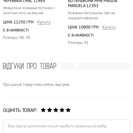
ЧЕРЕВИКИ CHNL 11469
БОТИЛЬЙОНИ MM6 MAISON
MARGIELA 12393
Невысокие кожаные ботинки с
золотым лого на язычке
Кожаные ботильоны tabi не
среднем каблучке
ЦІНА:
11250 ГРН
Купити
ЦІНА:
10800 ГРН
Купити
Є В НАЯВНОСТІ
Є В НАЯВНОСТІ
Розміри: 38, 39
Розміри: 41
ВІДГУКИ ПРО ТОВАР
Про даний товар поки немає відгуків.
ОЦІНІТЬ ТОВАР: