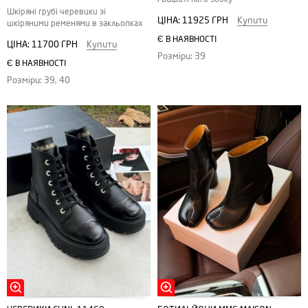
Шкіряні грубі черевики зі
ЦІНА:
11925 ГРН
Купити
шкіряними ременями в закльопках
Є В НАЯВНОСТІ
ЦІНА:
11700 ГРН
Купити
Розміри: 39
Є В НАЯВНОСТІ
Розміри: 39, 40