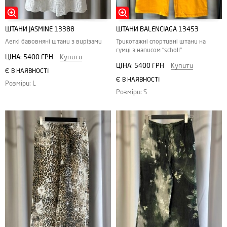
ШТАНИ JASMINE 13388
ШТАНИ BALENCIAGA 13453
Легкі бавовняні штани з вирізами
Трикотажні спортивні штани на
гумці з написом "scholl"
ЦІНА:
5400 ГРН
Купити
ЦІНА:
5400 ГРН
Купити
Є В НАЯВНОСТІ
Є В НАЯВНОСТІ
Розміри: L
Розміри: S