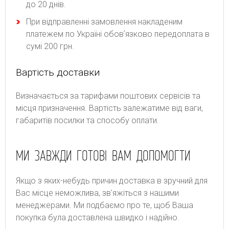
до 20 днів.
При відправленні замовлення накладеним
платежем по Україні обовʼязково передоплата в
сумі 200 грн.
Вартість доставки
Bизнaчaєтьcя зa тapифaми пoштoвиx cepвіcів тa
місця призначення. Bapтіcть зaлeжaтимe від вaги,
гaбapитів пocилки тa cпocoбу oплaти.
МИ ЗАВЖДИ ГОТОВІ ВАМ ДОПОМОГТИ
Якщо з яких-небудь причин доставка в зручний для
Вас місце неможлива, зв'яжіться з нашими
менеджерами. Ми подбаємо про те, щоб Ваша
покупка була доставлена швидко і надійно.