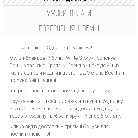
УМОВИ ОПЛАТИ
ПОВЕРНЕННЯ І ОБМІН
Елітний шопінг в Одесі і за її межами!
Мультибрендовий бутік «White Story» пропонує
Вашій увазі якісні репліки брендів - найвідоміших
імен у світовій модній індустрії: від Victoria Beckham
до Yves Saint Laurent.
Інтернет-шопінг став з нами ще доступнішим!
Зручна навігація сайту дозволить купити будь-яку
вподобану річ: для цього Вам достатньо додати
товар в корзину і вибрати зручний спосіб оплати.
Кілька видів доставки + приємні бонуси для
постійних клієнтів!