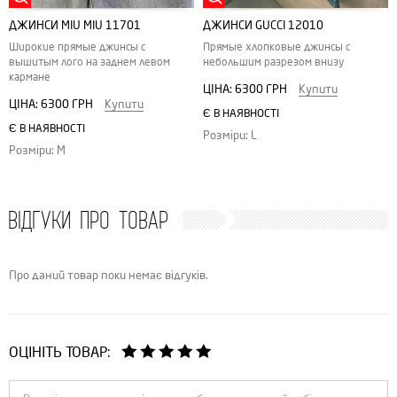
ДЖИНСИ MIU MIU 11701
ДЖИНСИ GUCCI 12010
Широкие прямые джинсы с
Прямые хлопковые джинсы с
вышитым лого на заднем левом
небольшим разрезом внизу
кармане
ЦІНА:
6300 ГРН
Купити
ЦІНА:
6300 ГРН
Купити
Є В НАЯВНОСТІ
Є В НАЯВНОСТІ
Розміри: L
Розміри: M
ВІДГУКИ ПРО ТОВАР
Про даний товар поки немає відгуків.
ОЦІНІТЬ ТОВАР: