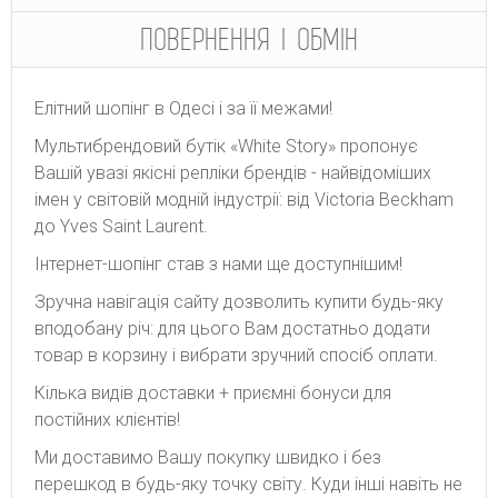
ПОВЕРНЕННЯ І ОБМІН
Елітний шопінг в Одесі і за її межами!
Мультибрендовий бутік «White Story» пропонує
Вашій увазі якісні репліки брендів - найвідоміших
імен у світовій модній індустрії: від Victoria Beckham
до Yves Saint Laurent.
Інтернет-шопінг став з нами ще доступнішим!
Зручна навігація сайту дозволить купити будь-яку
вподобану річ: для цього Вам достатньо додати
товар в корзину і вибрати зручний спосіб оплати.
Кілька видів доставки + приємні бонуси для
постійних клієнтів!
Ми доставимо Вашу покупку швидко і без
перешкод в будь-яку точку світу. Куди інші навіть не