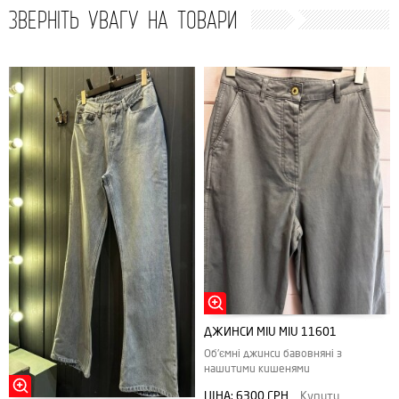
ЗВЕРНІТЬ УВАГУ НА ТОВАРИ
ДЖИНСИ MIU MIU 11601
Об'ємні джинси бавовняні з
нашитими кишенями
ЦІНА:
6300 ГРН
Купити