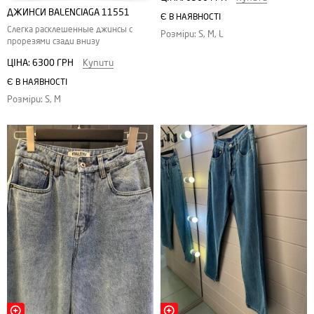
ДЖИНСИ BALENCIAGA 11551
Є В НАЯВНОСТІ
Слегка расклешенные джинсы с
Розміри: S, M, L
прорезями сзади внизу
ЦІНА:
6300 ГРН
Купити
Є В НАЯВНОСТІ
Розміри: S, M