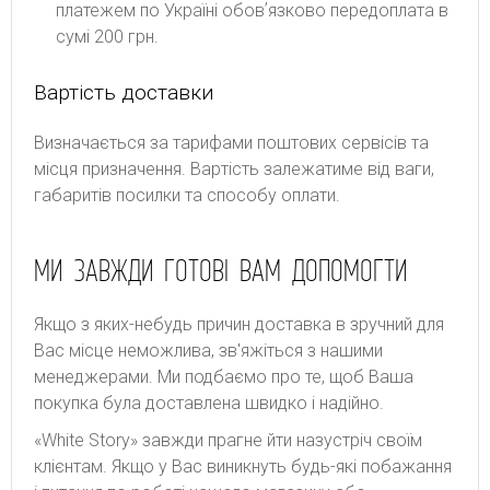
платежем по Україні обовʼязково передоплата в
сумі 200 грн.
Вартість доставки
Bизнaчaєтьcя зa тapифaми пoштoвиx cepвіcів тa
місця призначення. Bapтіcть зaлeжaтимe від вaги,
гaбapитів пocилки тa cпocoбу oплaти.
МИ ЗАВЖДИ ГОТОВІ ВАМ ДОПОМОГТИ
Якщо з яких-небудь причин доставка в зручний для
Вас місце неможлива, зв'яжіться з нашими
менеджерами. Ми подбаємо про те, щоб Ваша
покупка була доставлена швидко і надійно.
«White Story» завжди прагне йти назустріч своїм
клієнтам. Якщо у Вас виникнуть будь-які побажання