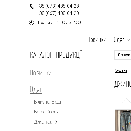
+
3
8
(0
7
3
)
4
8
8-
0
4-
2
8
+
3
8
(0
6
7
)
4
8
8-
0
4-
2
8
Щодня
з 11:00 до 20:00
Новинки
Одяг
КАТАЛОГ ПРОДУКЦІЇ
Пошук 
Новинки
Головна
ДЖИНС
Одяг
Білизна, Боді
Верхній одяг
Джинси