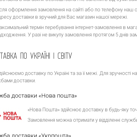
ісля оформлення замовлення на сайті або по телефону наш с
дресу доставки в зручний для Вас магазин нашої мережі.
аксимальний термін перебування інтернет-замовлення в магаз
адходження. У разі не викупу замовлення протягом 5 днів 
ТАВКА ПО УКРАЇНІ І СВІТУ
дійснюємо доставку по Україні та за її межі. Для зручності 
бами доставки.
жба доставки «Нова пошта»
«Нова Пошта» здійснює доставку в будь-яку точ
Замовлення можна отримати у відділенні служб
жба доставки «Укрпошта»