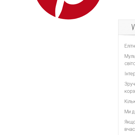
Yves Saint Laurent
Zilver
У
Еліт
Муль
світо
Інте
Зруч
корз
Кіль
Ми д
Якщо
вчас