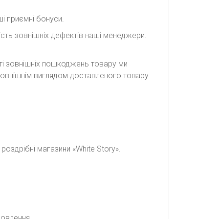
і приємні бонуси.
сть зовнішніх дефектів наші менеджери.
сті зовнішніх пошкоджень товару ми
а зовнішнім виглядом доставленого товару
оздрібні магазини «White Story».
мовлення.