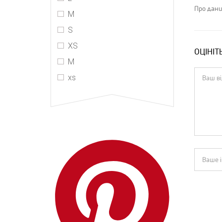
MIU MIU
Про дани
M
MM6 Maison Margiela
S
Monse
XS
ОЦІНІТ
Mugler
М
Philosophy Di Lorenzo
хs
Serafini
PRADA
R13
RtA
Stella McCartney
The Attico
The Row
Toteme
Vetements