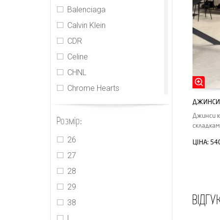
Balenciaga
Calvin Klein
CDR
Celine
CHNL
Chrome Hearts
ДЖИНСИ 
EENK
Джинси к
Розмір:
Frame
складкам
Givenchy
26
ЦІНА:
54
Gucci
27
Isabel Marant
28
Jacquemus
29
ВІДГУ
Kimhekim
38
Loewe
L