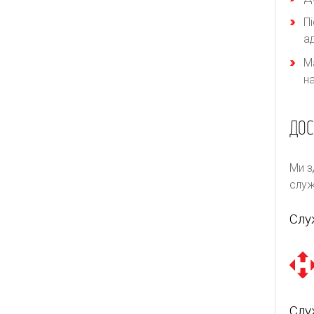
П
а
М
н
ДОС
Ми з
служ
Слу
Слу