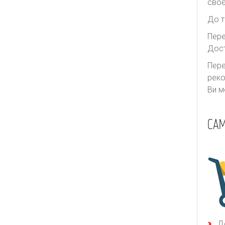
своє
До т
Пере
Дост
Пере
реко
Ви м
САМ
Д