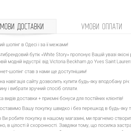
МОВИ ДОСТАВКИ
УМОВИ ОПЛАТИ
ний шопінг в Одесі і за її межами!
тибрендовий бутік «White Story» пропонує Вашій увазі якісні 
вій модній індустрії: від Victoria Beckham до Yves Saint Laurent
рнет-шопінг став з нами ще доступнішим!
на навігація сайту дозволить купити будь-яку вподобану річ
ину і вибрати зручний спосіб оплати.
ка видів доставки + приємні бонуси для постійних клієнтів!
оставимо Вашу покупку швидко і без перешкод в будь-яку точ
 Ви робите покупку в нашому магазині, ми прагнемо створити
но, в цілості й схоронності. Завдяки тому, що посилка заст