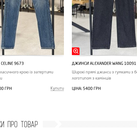
CELINE 9673
ДЖИНСИ ALEXANDER WANG 10091
ласичного крою із затертими
Широкі прямі джинси з гумками з бо
и
логотипом з камінців
Купити
00 ГРН
ЦІНА:
5400 ГРН
КИ ПРО ТОВАР