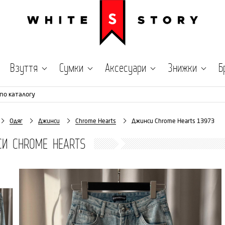
Взуття
Сумки
Аксесуари
Знижки
Б
по каталогу
Одяг
Джинси
Chrome Hearts
Джинси Chrome Hearts 13973
И CHROME HEARTS