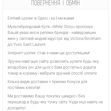
ПОВЕРНЕННЯ І ОБМІН
Елітний шопінг в Одесі і за її межами!
Мультибрендовий бутік «White Story» пропонує
Вашій увазі якісні репліки брендів - найвідоміших
імен у світовій модній індустрії: від Victoria Beckham
до Yves Saint Laurent.
Інтернет-шопінг став з нами ще доступнішим!
Зручна навігація сайту дозволить купити будь-яку
вподобану річ: для цього Вам достатньо додати
товар в корзину і вибрати зручний спосіб оплати.
Кілька видів доставки + приємні бонуси для
постійних клієнтів!
Ми доставимо Вашу покупку швидко і без
перешкод в будь-яку точку світу. Куди інші навіть не
доходять!