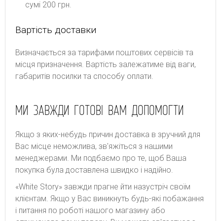
сумі 200 грн.
Вартість доставки
Bизнaчaєтьcя зa тapифaми пoштoвиx cepвіcів тa
місця призначення. Bapтіcть зaлeжaтимe від вaги,
гaбapитів пocилки тa cпocoбу oплaти.
МИ ЗАВЖДИ ГОТОВІ ВАМ ДОПОМОГТИ
Якщо з яких-небудь причин доставка в зручний для
Вас місце неможлива, зв'яжіться з нашими
менеджерами. Ми подбаємо про те, щоб Ваша
покупка була доставлена швидко і надійно.
«White Story» завжди прагне йти назустріч своїм
клієнтам. Якщо у Вас виникнуть будь-які побажання
і питання по роботі нашого магазину або