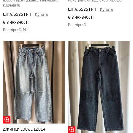
Широкі прямі джинси з великими
монограмою та дрібний горошок
кишенями
ЦІНА:
6525 ГРН
Купити
ЦІНА:
6525 ГРН
Купити
Є В НАЯВНОСТІ
Є В НАЯВНОСТІ
Розміри: S
Розміри: S, M, L
ДЖИНСИ LOEWE 12814