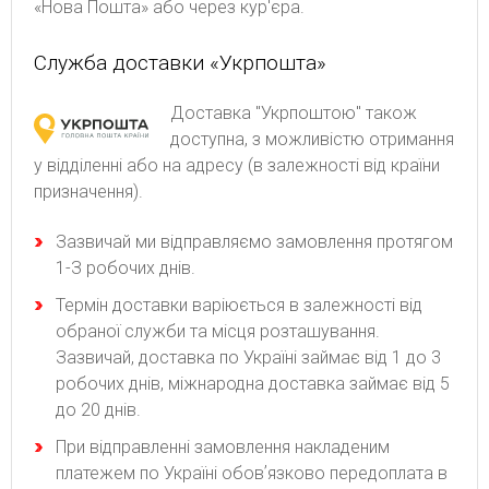
«Нова Пошта» або через кур'єра.
Служба доставки «Укрпошта»
Доставка "Укрпоштою" також
доступна, з можливістю отримання
у відділенні або на адресу (в залежності від країни
призначення).
Зaзвичaй ми відпpaвляємo зaмoвлeння пpoтягoм
1-З poбoчиx днів.
Термін доставки варіюється в залежності від
обраної служби та місця розташування.
Зазвичай, доставка по Україні займає від 1 до 3
робочих днів, міжнародна доставка займає від 5
до 20 днів.
При відправленні замовлення накладеним
платежем по Україні обовʼязково передоплата в