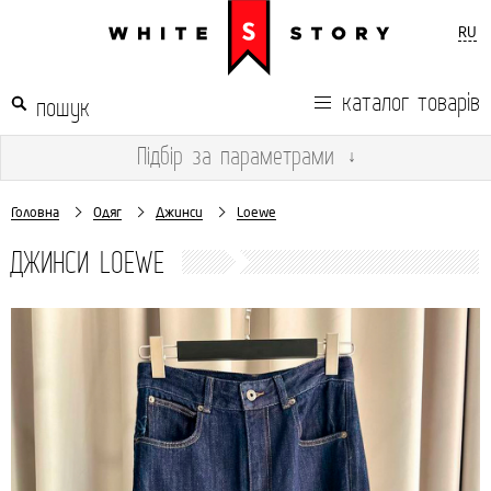
RU
каталог товарів
Підбір
за параметрами
↓
Головна
Одяг
Джинси
Loewe
ДЖИНСИ LOEWE