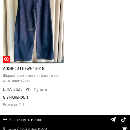
ДЖИНСИ LOEWE 13018
Широкі прямі джинси з балкитним
логотипом сбоку
ЦІНА:
6525 ГРН
Купити
Є В НАЯВНОСТІ
Розміри: M, L
Развернуть меню
+38 (
0
7
3)
4
8
8
-0
4-
2
8