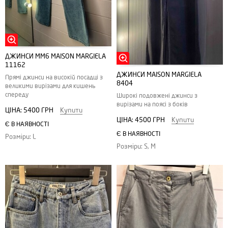
ДЖИНСИ MM6 MAISON MARGIELA
11162
ДЖИНСИ MAISON MARGIELA
Прямі джинси на високій посадці з
8404
великими вирізами для кишень
спереду
Широкі подовжені джинси з
вирізами на поясі з боків
ЦІНА:
5400 ГРН
Купити
ЦІНА:
4500 ГРН
Купити
Є В НАЯВНОСТІ
Є В НАЯВНОСТІ
Розміри: L
Розміри: S, M