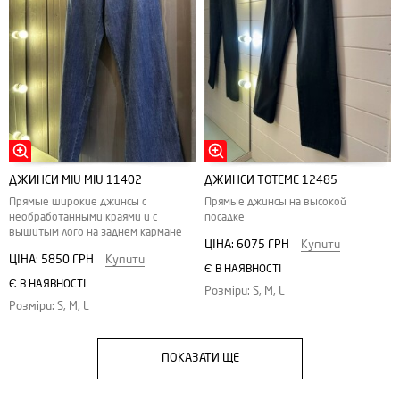
ДЖИНСИ MIU MIU 11402
ДЖИНСИ TOTEME 12485
Прямые широкие джинсы с
Прямые джинсы на высокой
необработанными краями и с
посадке
вышитым лого на заднем кармане
ЦІНА:
6075 ГРН
Купити
ЦІНА:
5850 ГРН
Купити
Є В НАЯВНОСТІ
Є В НАЯВНОСТІ
Розміри: S, M, L
Розміри: S, M, L
ПОКАЗАТИ ЩЕ