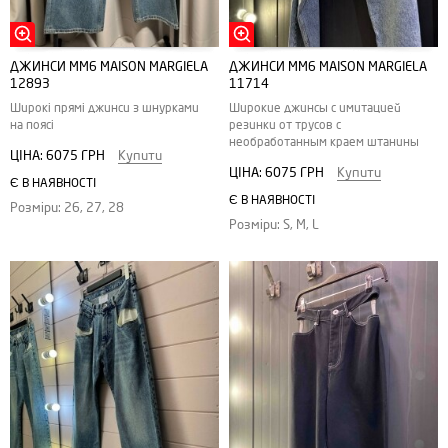
ДЖИНСИ MM6 MAISON MARGIELA
ДЖИНСИ MM6 MAISON MARGIELA
12893
11714
Широкі прямі джинси з шнурками
Широкие джинсы с имитацией
на поясі
резинки от трусов с
необработанным краем штанины
ЦІНА:
6075 ГРН
Купити
ЦІНА:
6075 ГРН
Купити
Є В НАЯВНОСТІ
Є В НАЯВНОСТІ
Розміри: 26, 27, 28
Розміри: S, M, L