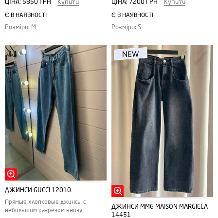
ЦІНА:
7200 ГРН
Купити
ЦІНА:
5850 ГРН
Купити
Є В НАЯВНОСТІ
Є В НАЯВНОСТІ
Розміри: S
Розміри: M
ДЖИНСИ GUCCI 12010
Прямые хлопковые джинсы с
ДЖИНСИ MM6 MAISON MARGIELA
небольшим разрезом внизу
14451