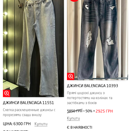
ДЖИНСИ BALENCIAGA 10393
Прямі широкі джинси з
потертостями на колінах та
ДЖИНСИ BALENCIAGA 11551
застібками з боків
Слегка расклешенные джинсы с
—
5850 ГРН
50%
=
2925 ГРН
прорезями сзади внизу
Купити
ЦІНА:
6300 ГРН
Купити
Є В НАЯВНОСТІ