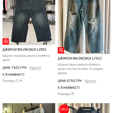
ДЖИНСИ BALENCIAGA 12801
Широкі подвійні джинси прямого
ДЖИНСИ BALENCIAGA 12422
крою
Широкі рвані джинси прямого
ЦІНА:
7425 ГРН
Купити
крою з потертостями та слідами
фарби
Є В НАЯВНОСТІ
ЦІНА:
6750 ГРН
Купити
Розміри: S, M
Є В НАЯВНОСТІ
Розміри: M
SALE