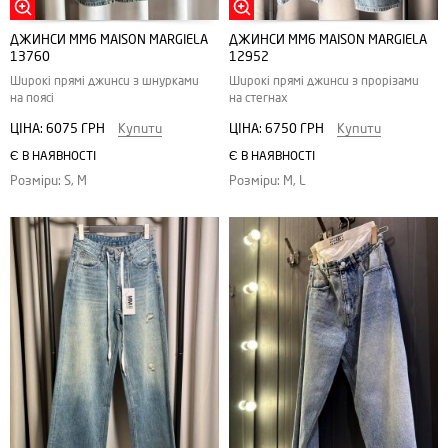
ДЖИНСИ MM6 MAISON MARGIELA
ДЖИНСИ MM6 MAISON MARGIELA
13760
12952
Широкі прямі джинси з шнурками
Широкі прямі джинси з прорізами
на поясі
на стегнах
ЦІНА:
6075 ГРН
Купити
ЦІНА:
6750 ГРН
Купити
Є В НАЯВНОСТІ
Є В НАЯВНОСТІ
Розміри: S, M
Розміри: M, L