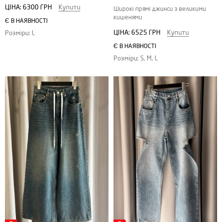
ЦІНА:
6300 ГРН
Купити
Широкі прямі джинси з великими
кишенями
Є В НАЯВНОСТІ
ЦІНА:
6525 ГРН
Купити
Розміри: L
Є В НАЯВНОСТІ
Розміри: S, M, L