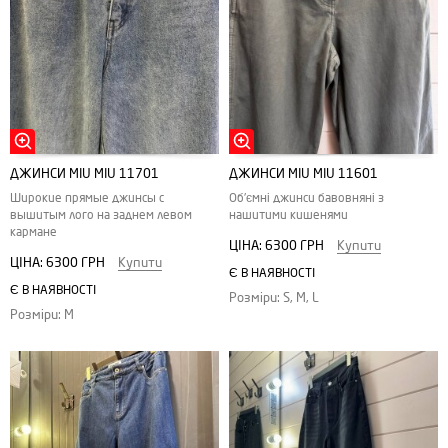
ДЖИНСИ MIU MIU 11701
ДЖИНСИ MIU MIU 11601
Широкие прямые джинсы с
Об'ємні джинси бавовняні з
вышитым лого на заднем левом
нашитими кишенями
кармане
ЦІНА:
6300 ГРН
Купити
ЦІНА:
6300 ГРН
Купити
Є В НАЯВНОСТІ
Є В НАЯВНОСТІ
Розміри: S, M, L
Розміри: M