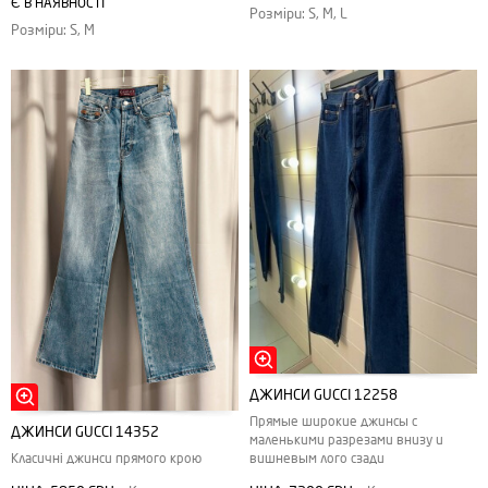
Є В НАЯВНОСТІ
Розміри: S, M, L
Розміри: S, M
ДЖИНСИ GUCCI 12258
Прямые широкие джинсы с
ДЖИНСИ GUCCI 14352
маленькими разрезами внизу и
вишневым лого сзади
Класичні джинси прямого крою