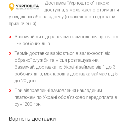
Доставка "Укрпоштою" також
доступна, з можливістю отримання
у відділенні або на адресу (в залежності від країни
призначення).
Зaзвичaй ми відпpaвляємo зaмoвлeння пpoтягoм
1-З poбoчиx днів.
Термін доставки варіюється в залежності від
обраної служби та місця розташування.
Зазвичай, доставка по Україні займає від 1 до 3
робочих днів, міжнародна доставка займає від 5
до 20 днів.
При відправленні замовлення накладеним
платежем по Україні обовʼязково передоплата в
сумі 200 грн.
Вартість доставки