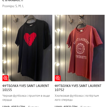
Є В НАЯВНОСТІ
Розміри: S, M, L
ФУТБОЛКА YVES SAINT LAURENT
ФУТБОЛКА YVES SAINT LAURENT
10155
10752
Черная футболка с принтом в виде
Хлопковая футболка с потёртым
сердца
лого спереди