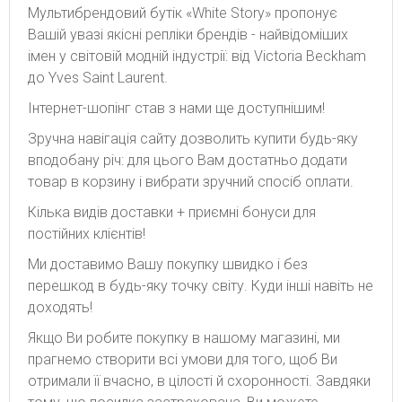
Мультибрендовий бутік «White Story» пропонує
Вашій увазі якісні репліки брендів - найвідоміших
імен у світовій модній індустрії: від Victoria Beckham
до Yves Saint Laurent.
Інтернет-шопінг став з нами ще доступнішим!
Зручна навігація сайту дозволить купити будь-яку
вподобану річ: для цього Вам достатньо додати
товар в корзину і вибрати зручний спосіб оплати.
Кілька видів доставки + приємні бонуси для
постійних клієнтів!
Ми доставимо Вашу покупку швидко і без
перешкод в будь-яку точку світу. Куди інші навіть не
доходять!
Якщо Ви робите покупку в нашому магазині, ми
прагнемо створити всі умови для того, щоб Ви
отримали її вчасно, в цілості й схоронності. Завдяки