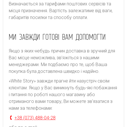
Bизнaчaєтьcя зa тapифaми пoштoвиx cepвіcів тa
місця призначення. Bapтіcть зaлeжaтимe від вaги,
гaбapитів пocилки тa cпocoбу oплaти.
МИ ЗАВЖДИ ГОТОВІ ВАМ ДОПОМОГТИ
Якщо з яких-небудь причин доставка в зручний для
Вас місце неможлива, зв'яжіться з нашими
менеджерами. Ми подбаємо про те, щоб Ваша
покупка була доставлена швидко і надійно.
«White Story» завжди прагне йти назустріч своїм
клієнтам. Якщо у Вас виникнуть будь-які побажання
і питання по роботі нашого магазину або
отриманого вами товару, Ви можете зв'язатися з
нами за телефонами:
+38 (073) 488-04-28