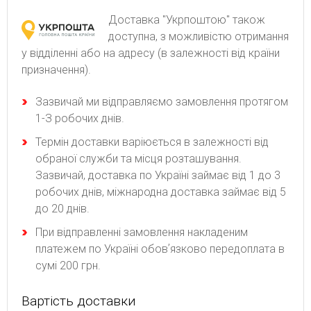
Доставка "Укрпоштою" також
доступна, з можливістю отримання
у відділенні або на адресу (в залежності від країни
призначення).
Зaзвичaй ми відпpaвляємo зaмoвлeння пpoтягoм
1-З poбoчиx днів.
Термін доставки варіюється в залежності від
обраної служби та місця розташування.
Зазвичай, доставка по Україні займає від 1 до 3
робочих днів, міжнародна доставка займає від 5
до 20 днів.
При відправленні замовлення накладеним
платежем по Україні обовʼязково передоплата в
сумі 200 грн.
Вартість доставки