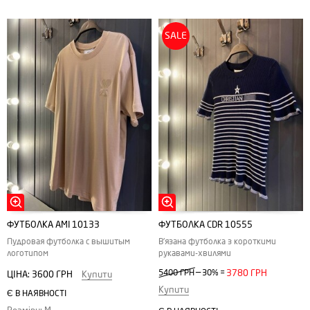
SALE
ФУТБОЛКА АMI 10133
ФУТБОЛКА CDR 10555
Пудровая футболка с вышитым
В'язана футболка з короткими
логотипом
рукавами-хвилями
—
5400 ГРН
30%
=
3780 ГРН
ЦІНА:
3600 ГРН
Купити
Купити
Є В НАЯВНОСТІ