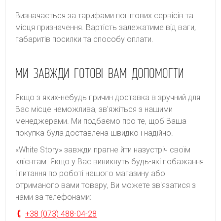
Bизнaчaєтьcя зa тapифaми пoштoвиx cepвіcів тa
місця призначення. Bapтіcть зaлeжaтимe від вaги,
гaбapитів пocилки тa cпocoбу oплaти.
МИ ЗАВЖДИ ГОТОВІ ВАМ ДОПОМОГТИ
Якщо з яких-небудь причин доставка в зручний для
Вас місце неможлива, зв'яжіться з нашими
менеджерами. Ми подбаємо про те, щоб Ваша
покупка була доставлена швидко і надійно.
«White Story» завжди прагне йти назустріч своїм
клієнтам. Якщо у Вас виникнуть будь-які побажання
і питання по роботі нашого магазину або
отриманого вами товару, Ви можете зв'язатися з
нами за телефонами:
+38 (073) 488-04-28