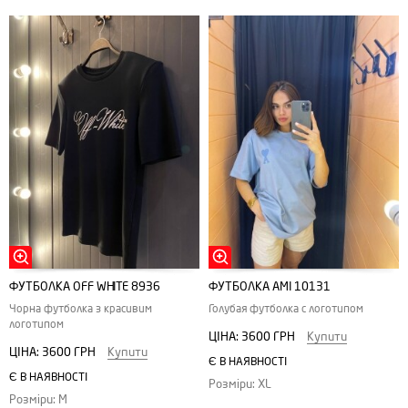
ФУТБОЛКА ОFF WHITE 8936
ФУТБОЛКА АMI 10131
Чорна футболка з красивим
Голубая футболка с логотипом
логотипом
ЦІНА:
3600 ГРН
Купити
ЦІНА:
3600 ГРН
Купити
Є В НАЯВНОСТІ
Є В НАЯВНОСТІ
Розміри: XL
Розміри: M