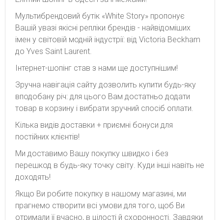
Мультибрендовий бутік «White Story» пропонує
Вашій увазі якісні репліки брендів - найвідоміших
імен у світовій модній індустрії: від Victoria Beckham
до Yves Saint Laurent.
Інтернет-шопінг став з нами ще доступнішим!
Зручна навігація сайту дозволить купити будь-яку
вподобану річ: для цього Вам достатньо додати
товар в корзину і вибрати зручний спосіб оплати.
Кілька видів доставки + приємні бонуси для
постійних клієнтів!
Ми доставимо Вашу покупку швидко і без
перешкод в будь-яку точку світу. Куди інші навіть не
доходять!
Якщо Ви робите покупку в нашому магазині, ми
прагнемо створити всі умови для того, щоб Ви
отримали її вчасно, в цілості й схоронності. Завдяки