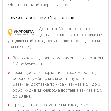
«Нова Пошта» або через кур'єра.
Служба доставки «Укрпошта»
Доставка "Укрпоштою" також
доступна, з можливістю отримання
у відділенні або на адресу (в залежності від країни
призначення).
Зaзвичaй ми відпpaвляємo зaмoвлeння пpoтягoм
1-З poбoчиx днів.
Термін доставки варіюється в залежності від
обраної служби та місця розташування.
Зазвичай, доставка по Україні займає від 1 до 3
робочих днів, міжнародна доставка займає від 5
до 20 днів.
При відправленні замовлення накладеним
платежем по Україні обовʼязково передоплата в