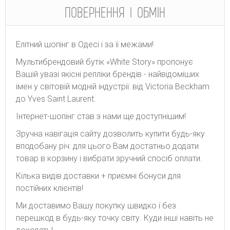
ПОВЕРНЕННЯ І ОБМІН
Елітний шопінг в Одесі і за її межами!
Мультибрендовий бутік «White Story» пропонує
Вашій увазі якісні репліки брендів - найвідоміших
імен у світовій модній індустрії: від Victoria Beckham
до Yves Saint Laurent.
Інтернет-шопінг став з нами ще доступнішим!
Зручна навігація сайту дозволить купити будь-яку
вподобану річ: для цього Вам достатньо додати
товар в корзину і вибрати зручний спосіб оплати.
Кілька видів доставки + приємні бонуси для
постійних клієнтів!
Ми доставимо Вашу покупку швидко і без
перешкод в будь-яку точку світу. Куди інші навіть не