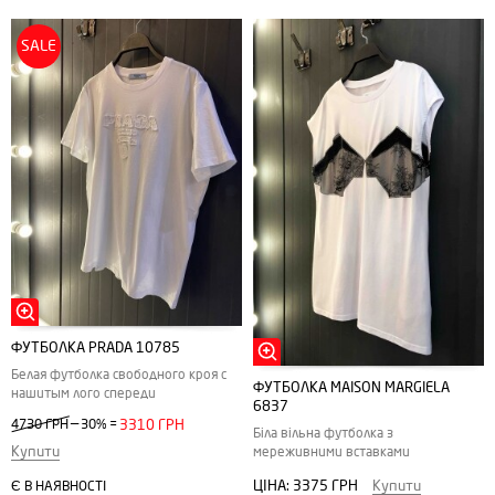
SALE
ФУТБОЛКА PRADA 10785
Белая футболка свободного кроя с
ФУТБОЛКА MAISON MARGIELA
нашитым лого спереди
6837
—
4730 ГРН
30%
=
3310 ГРН
Біла вільна футболка з
Купити
мереживними вставками
ЦІНА:
3375 ГРН
Купити
Є В НАЯВНОСТІ