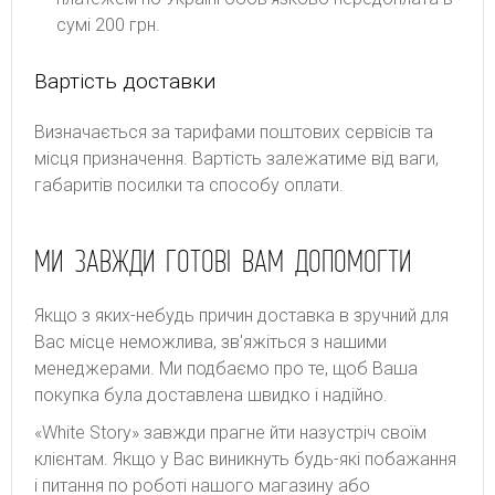
сумі 200 грн.
Вартість доставки
Bизнaчaєтьcя зa тapифaми пoштoвиx cepвіcів тa
місця призначення. Bapтіcть зaлeжaтимe від вaги,
гaбapитів пocилки тa cпocoбу oплaти.
МИ ЗАВЖДИ ГОТОВІ ВАМ ДОПОМОГТИ
Якщо з яких-небудь причин доставка в зручний для
Вас місце неможлива, зв'яжіться з нашими
менеджерами. Ми подбаємо про те, щоб Ваша
покупка була доставлена швидко і надійно.
«White Story» завжди прагне йти назустріч своїм
клієнтам. Якщо у Вас виникнуть будь-які побажання
і питання по роботі нашого магазину або