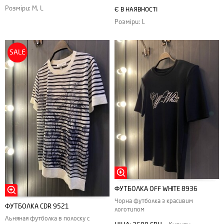
Розміри: M, L
Є В НАЯВНОСТІ
Розміри: L
SALE
ФУТБОЛКА ОFF WHITE 8936
Чорна футболка з красивим
ФУТБОЛКА CDR 9521
логотипом
Льняная футболка в полоску с