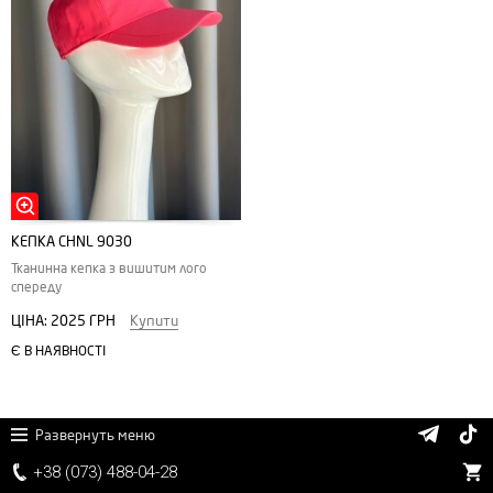
КЕПКА CHNL 9030
Тканинна кепка з вишитим лого
спереду
ЦІНА:
2025 ГРН
Купити
Є В НАЯВНОСТІ
Развернуть меню
+38 (
0
7
3)
4
8
8
-0
4-
2
8