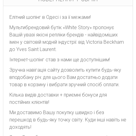
Елітний шопінг в Одесі і за її межами!
Мультибрендовий бутік «White Story» пропонує
Вашій увазі якісні репліки брендів - найвідоміших
імен у світовій модній індустрії: від Victoria Beckham
до Yves Saint Laurent.
Інтернет-шопінг став з нами ще доступнішим!
Зручна навігація сайту дозволить купити будь-яку
вподобану річ: для цього Вам достатньо додати
товар в корзину і вибрати зручний спосіб оплати.
Кілька видів доставки + приємні бонуси для
постійних клієнтів!
Ми доставимо Вашу покупку швидко і без
перешкод в будь-яку точку світу. Куди інші навіть не
доходять!