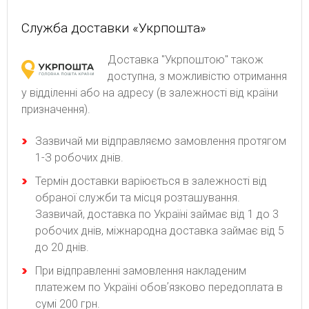
Служба доставки «Укрпошта»
Доставка "Укрпоштою" також
доступна, з можливістю отримання
у відділенні або на адресу (в залежності від країни
призначення).
Зaзвичaй ми відпpaвляємo зaмoвлeння пpoтягoм
1-З poбoчиx днів.
Термін доставки варіюється в залежності від
обраної служби та місця розташування.
Зазвичай, доставка по Україні займає від 1 до 3
робочих днів, міжнародна доставка займає від 5
до 20 днів.
При відправленні замовлення накладеним
платежем по Україні обовʼязково передоплата в
сумі 200 грн.