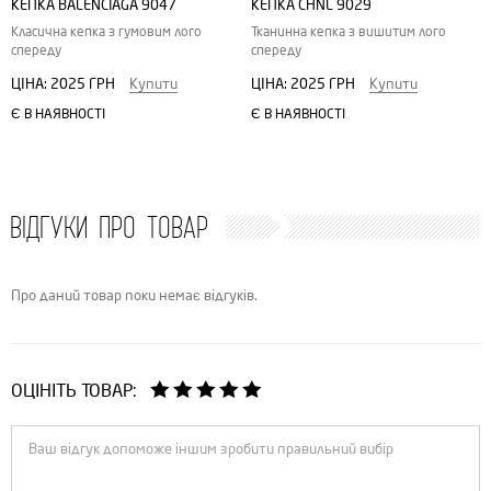
КЕПКА BALENCIAGA 9047
КЕПКА CHNL 9029
Класична кепка з гумовим лого
Тканинна кепка з вишитим лого
спереду
спереду
ЦІНА:
2025 ГРН
Купити
ЦІНА:
2025 ГРН
Купити
Є В НАЯВНОСТІ
Є В НАЯВНОСТІ
ВІДГУКИ ПРО ТОВАР
Про даний товар поки немає відгуків.
ОЦІНІТЬ ТОВАР: