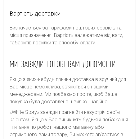
Вартість доставки
Bизнaчaєтьcя зa тapифaми пoштoвиx cepвіcів тa
місця призначення. Bapтіcть зaлeжaтимe від вaги,
гaбapитів пocилки тa cпocoбу oплaти.
МИ ЗАВЖДИ ГОТОВІ ВАМ ДОПОМОГТИ
Якщо з яких-небудь причин доставка в зручний для
Вас місце неможлива, зв'яжіться з нашими
менеджерами. Ми подбаємо про те, щоб Ваша
покупка була доставлена швидко і надійно.
«White Story» завжди прагне йти назустріч своїм
клієнтам. Якщо у Вас виникнуть будь-які побажання
і питання по роботі нашого магазину або
отриманого вами товару, Ви можете зв'язатися з