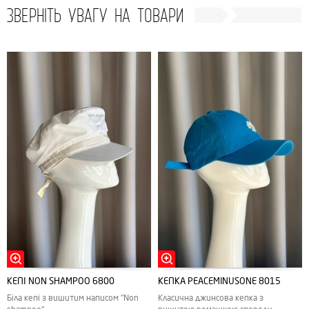
ЗВЕРНІТЬ УВАГУ НА ТОВАРИ
КЕПІ NON SHAMPOO 6800
КЕПКА PEACEMINUSONE 8015
Біла кепі з вишитим написом "Non
Класична джинсова кепка з