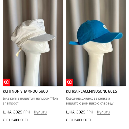
КЕПІ NON SHAMPOO 6800
КЕПКА PEACEMINUSONE 8015
Біла кепі з вишитим написом "Non
Класична джинсова кепка з
shampoo"
вишитою ромашкою спереду
ЦІНА:
2025 ГРН
Купити
ЦІНА:
2025 ГРН
Купити
Є В НАЯВНОСТІ
Є В НАЯВНОСТІ