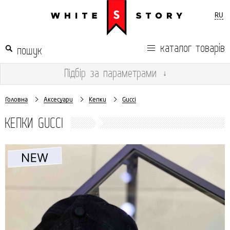
RU
каталог товарів
Підбір
за параметрами
↓
Головна
Аксесуари
Кепки
Gucci
КЕПКИ GUCCI