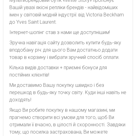
Мультибрендовий бутік «White Story» пропонує
Вашій увазі якісні репліки брендів - найвідоміших
імен у світовій модній індустрії: від Victoria Beckham
до Yves Saint Laurent.
Інтернет-шопінг став з нами ще доступнішим!
Зручна навігація сайту дозволить купити будь-яку
вподобану річ: для цього Вам достатньо додати
товар в корзину і вибрати зручний спосіб оплати.
Кілька видів доставки + приємні бонуси для
постійних клієнтів!
Ми доставимо Вашу покупку швидко і без
перешкод в будь-яку точку світу. Куди інші навіть не
доходять!
Якщо Ви робите покупку в нашому магазині, ми
прагнемо створити всі умови для того, щоб Ви
отримали її вчасно, в цілості й схоронності. Завдяки
тому, що посилка застрахована, Ви можете