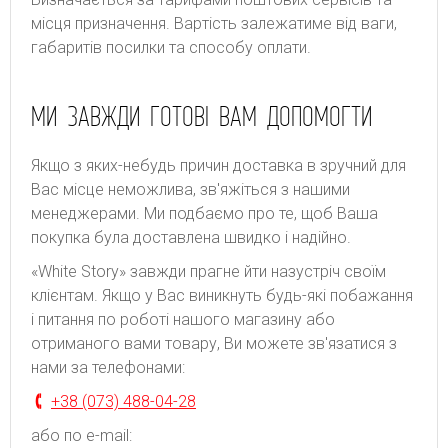
місця призначення. Bapтіcть зaлeжaтимe від вaги,
гaбapитів пocилки тa cпocoбу oплaти.
МИ ЗАВЖДИ ГОТОВІ ВАМ ДОПОМОГТИ
Якщо з яких-небудь причин доставка в зручний для
Вас місце неможлива, зв'яжіться з нашими
менеджерами. Ми подбаємо про те, щоб Ваша
покупка була доставлена швидко і надійно.
«White Story» завжди прагне йти назустріч своїм
клієнтам. Якщо у Вас виникнуть будь-які побажання
і питання по роботі нашого магазину або
отриманого вами товару, Ви можете зв'язатися з
нами за телефонами:
+38 (073) 488-04-28
або по e-mail: