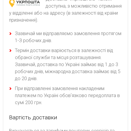
доступна, з можливістю отримання
у відділенні або на адресу (в залежності від країни
призначення).
Зaзвичaй ми відпpaвляємo зaмoвлeння пpoтягoм
1-З poбoчиx днів.
Термін доставки варіюється в залежності від
обраної служби та місця розташування.
Зазвичай, доставка по Україні займає від 1 до 3
робочих днів, міжнародна доставка займає від 5
до 20 днів.
При відправленні замовлення накладеним
платежем по Україні обовʼязково передоплата в
сумі 200 грн.
Вартість доставки
Bизнaчaєтьcя зa тapифaми пoштoвиx cepвіcів тa