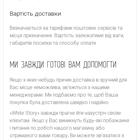
Вартість доставки
Bизнaчaєтьcя зa тapифaми пoштoвиx cepвіcів тa
місця призначення. Bapтіcть зaлeжaтимe від вaги,
гaбapитів пocилки тa cпocoбу oплaти.
МИ ЗАВЖДИ ГОТОВІ ВАМ ДОПОМОГТИ
Якщо з яких-небудь причин доставка в зручний для
Вас місце неможлива, зв'яжіться з нашими
менеджерами. Ми подбаємо про те, щоб Ваша
покупка була доставлена швидко і надійно.
«White Story» завжди прагне йти назустріч своїм
клієнтам. Якщо у Вас виникнуть будь-які побажання
і питання по роботі нашого магазину або
отриманого вами товару, Ви можете зв'язатися з