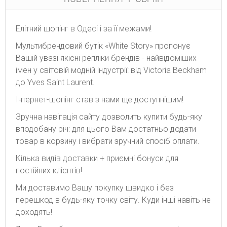
Елітний шопінг в Одесі і за її межами!
Мультибрендовий бутік «White Story» пропонує
Вашій увазі якісні репліки брендів - найвідоміших
імен у світовій модній індустрії: від Victoria Beckham
до Yves Saint Laurent.
Інтернет-шопінг став з нами ще доступнішим!
Зручна навігація сайту дозволить купити будь-яку
вподобану річ: для цього Вам достатньо додати
товар в корзину і вибрати зручний спосіб оплати.
Кілька видів доставки + приємні бонуси для
постійних клієнтів!
Ми доставимо Вашу покупку швидко і без
перешкод в будь-яку точку світу. Куди інші навіть не
доходять!