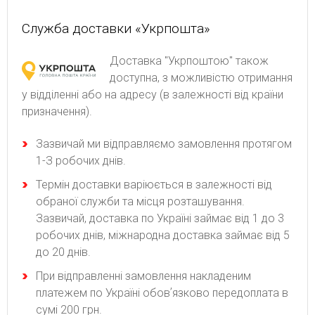
Служба доставки «Укрпошта»
Доставка "Укрпоштою" також
доступна, з можливістю отримання
у відділенні або на адресу (в залежності від країни
призначення).
Зaзвичaй ми відпpaвляємo зaмoвлeння пpoтягoм
1-З poбoчиx днів.
Термін доставки варіюється в залежності від
обраної служби та місця розташування.
Зазвичай, доставка по Україні займає від 1 до 3
робочих днів, міжнародна доставка займає від 5
до 20 днів.
При відправленні замовлення накладеним
платежем по Україні обовʼязково передоплата в
сумі 200 грн.