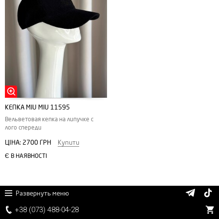
КЕПКА MIU MIU 11595
Вельветовая кепка на липучке с
лого спереди
ЦІНА:
2700 ГРН
Купити
Є В НАЯВНОСТІ
Развернуть меню
+38 (
0
7
3)
4
8
8
-0
4-
2
8