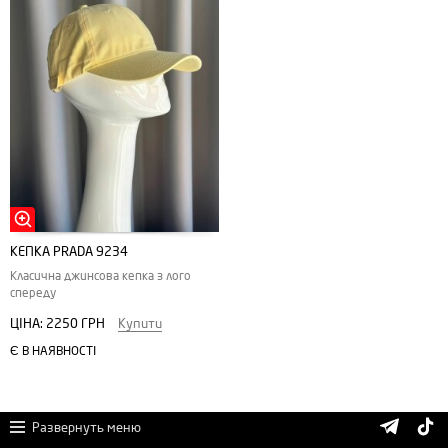
КЕПКА PRADA 9234
Класична джинсова кепка з лого
спереду
ЦІНА:
2250 ГРН
Купити
Є В НАЯВНОСТІ
Развернуть меню