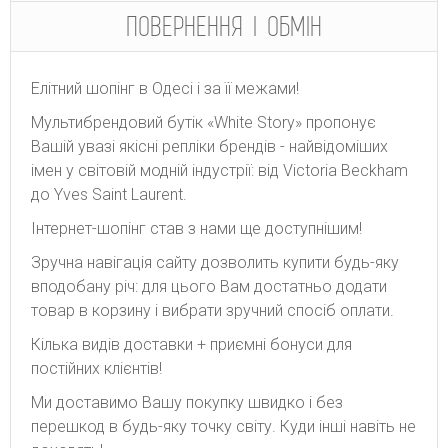
ПОВЕРНЕННЯ І ОБМІН
Елітний шопінг в Одесі і за її межами!
Мультибрендовий бутік «White Story» пропонує
Вашій увазі якісні репліки брендів - найвідоміших
імен у світовій модній індустрії: від Victoria Beckham
до Yves Saint Laurent.
Інтернет-шопінг став з нами ще доступнішим!
Зручна навігація сайту дозволить купити будь-яку
вподобану річ: для цього Вам достатньо додати
товар в корзину і вибрати зручний спосіб оплати.
Кілька видів доставки + приємні бонуси для
постійних клієнтів!
Ми доставимо Вашу покупку швидко і без
перешкод в будь-яку точку світу. Куди інші навіть не