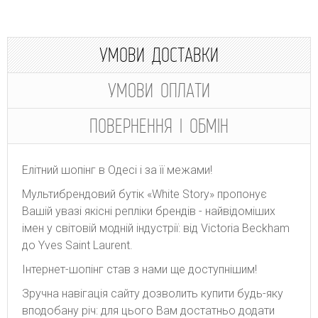
УМОВИ ДОСТАВКИ
УМОВИ ОПЛАТИ
ПОВЕРНЕННЯ І ОБМІН
Елітний шопінг в Одесі і за її межами!
Мультибрендовий бутік «White Story» пропонує
Вашій увазі якісні репліки брендів - найвідоміших
імен у світовій модній індустрії: від Victoria Beckham
до Yves Saint Laurent.
Інтернет-шопінг став з нами ще доступнішим!
Зручна навігація сайту дозволить купити будь-яку
вподобану річ: для цього Вам достатньо додати