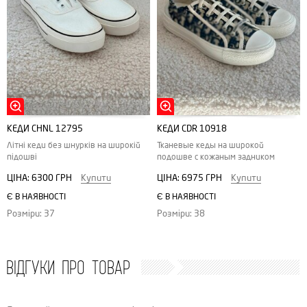
КЕДИ CHNL 12795
КЕДИ CDR 10918
Літні кеди без шнурків на широкій
Тканевые кеды на широкой
підошві
подошве с кожаным задником
ЦІНА:
6300 ГРН
Купити
ЦІНА:
6975 ГРН
Купити
Є В НАЯВНОСТІ
Є В НАЯВНОСТІ
Розміри: 37
Розміри: 38
ВІДГУКИ ПРО ТОВАР