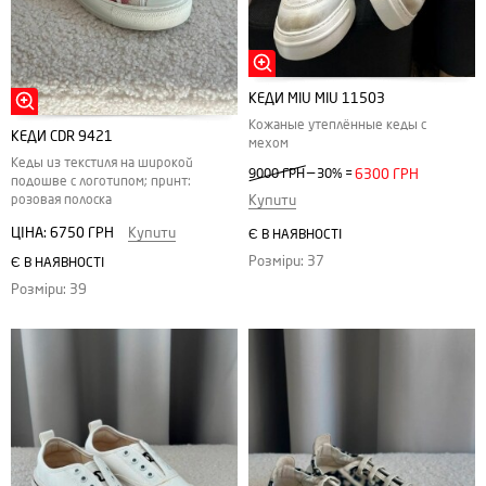
КЕДИ MIU MIU 11503
Кожаные утеплённые кеды с
КЕДИ CDR 9421
мехом
Кеды из текстиля на широкой
—
9000 ГРН
30%
=
6300 ГРН
подошве с логотипом; принт:
розовая полоска
Купити
ЦІНА:
6750 ГРН
Купити
Є В НАЯВНОСТІ
Розміри: 37
Є В НАЯВНОСТІ
Розміри: 39