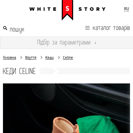
RU
каталог товарів
Підбір
за параметрами
↓
Головна
Взуття
Кеди
Celine
КЕДИ CELINE