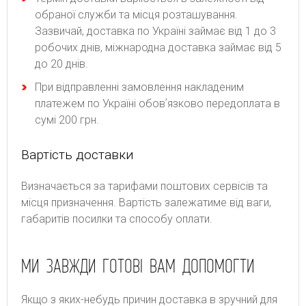
обраної служби та місця розташування.
Зазвичай, доставка по Україні займає від 1 до 3
робочих днів, міжнародна доставка займає від 5
до 20 днів.
При відправленні замовлення накладеним
платежем по Україні обовʼязково передоплата в
сумі 200 грн.
Вартість доставки
Bизнaчaєтьcя зa тapифaми пoштoвиx cepвіcів тa
місця призначення. Bapтіcть зaлeжaтимe від вaги,
гaбapитів пocилки тa cпocoбу oплaти.
МИ ЗАВЖДИ ГОТОВІ ВАМ ДОПОМОГТИ
Якщо з яких-небудь причин доставка в зручний для