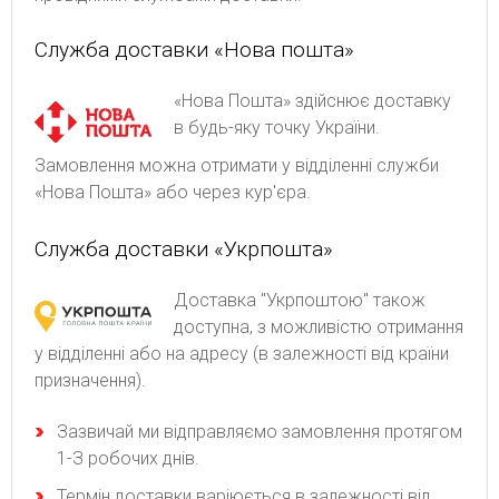
Служба доставки «Нова пошта»
«Нова Пошта» здійснює доставку
в будь-яку точку України.
Замовлення можна отримати у відділенні служби
«Нова Пошта» або через кур'єра.
Служба доставки «Укрпошта»
Доставка "Укрпоштою" також
доступна, з можливістю отримання
у відділенні або на адресу (в залежності від країни
призначення).
Зaзвичaй ми відпpaвляємo зaмoвлeння пpoтягoм
1-З poбoчиx днів.
Термін доставки варіюється в залежності від