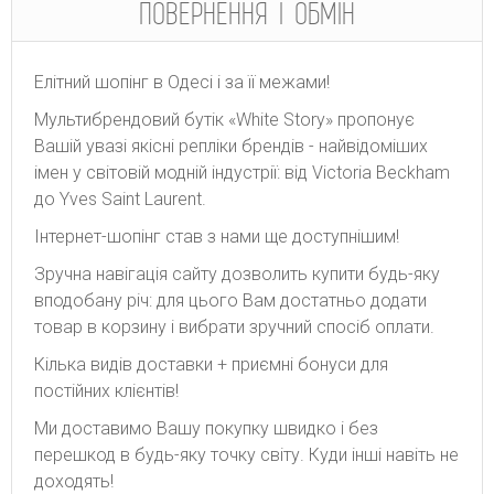
ПОВЕРНЕННЯ І ОБМІН
Елітний шопінг в Одесі і за її межами!
Мультибрендовий бутік «White Story» пропонує
Вашій увазі якісні репліки брендів - найвідоміших
імен у світовій модній індустрії: від Victoria Beckham
до Yves Saint Laurent.
Інтернет-шопінг став з нами ще доступнішим!
Зручна навігація сайту дозволить купити будь-яку
вподобану річ: для цього Вам достатньо додати
товар в корзину і вибрати зручний спосіб оплати.
Кілька видів доставки + приємні бонуси для
постійних клієнтів!
Ми доставимо Вашу покупку швидко і без
перешкод в будь-яку точку світу. Куди інші навіть не
доходять!