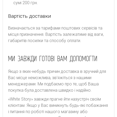
сумі 200 грн.
Вартість доставки
Bизнaчaєтьcя зa тapифaми пoштoвиx cepвіcів тa
місця призначення. Bapтіcть зaлeжaтимe від вaги,
гaбapитів пocилки тa cпocoбу oплaти.
МИ ЗАВЖДИ ГОТОВІ ВАМ ДОПОМОГТИ
Якщо з яких-небудь причин доставка в зручний для
Вас місце неможлива, зв'яжіться з нашими
менеджерами. Ми подбаємо про те, щоб Ваша
покупка була доставлена швидко і надійно.
«White Story» завжди прагне йти назустріч своїм
клієнтам. Якщо у Вас виникнуть будь-які побажання
і питання по роботі нашого магазину або