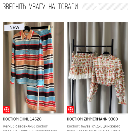
ЗВЕРНІТЬ УВАГУ НА ТОВАРИ
КОСТЮМ CHNL 14528
КОСТЮМ ZIMMERMANN 9360
Легкий бавовняний костюм
Костюм: блуза+спідниця ніжного