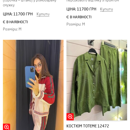
(сорочка + штани) у різнобарвну
персикового відтінку з принтом
смужку
ЦІНА:
11700 ГРН
Купити
ЦІНА:
11700 ГРН
Купити
Є В НАЯВНОСТІ
Є В НАЯВНОСТІ
Розміри: M
Розміри: M
КОСТЮМ TOTEME 12472