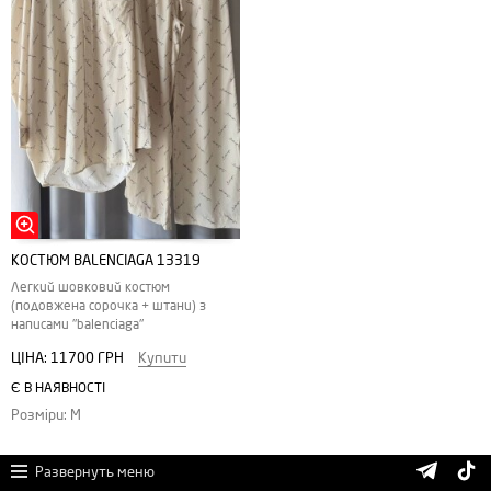
КОСТЮМ BALENCIAGA 13319
Легкий шовковий костюм
(подовжена сорочка + штани) з
написами "balenciaga"
ЦІНА:
11700 ГРН
Купити
Є В НАЯВНОСТІ
Розміри: M
Развернуть меню