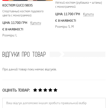
Лёгкий костюм (рубашка + штаны)
КОСТЮМ GUCCI 9835
с монограммой
Спортивный костюм пудового
ЦІНА:
11700 ГРН
Купити
цвета с монограммой
Є В НАЯВНОСТІ
ЦІНА:
11700 ГРН
Купити
Розміри: S, M
Є В НАЯВНОСТІ
Розміри: L
ВІДГУКИ ПРО ТОВАР
Про даний товар поки немає відгуків.
ОЦІНІТЬ ТОВАР: