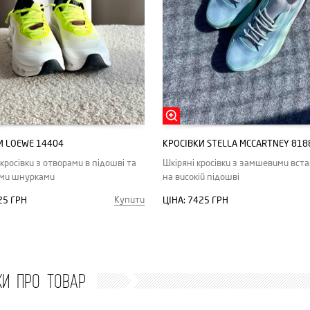
И LOEWE 14404
КРОСІВКИ STELLA MCCARTNEY 818
кросівки з отворами в підошві та
Шкіряні кросівки з замшевими вст
ими шнурками
на високій підошві
Купити
25 ГРН
ЦІНА:
7425 ГРН
КИ ПРО ТОВАР