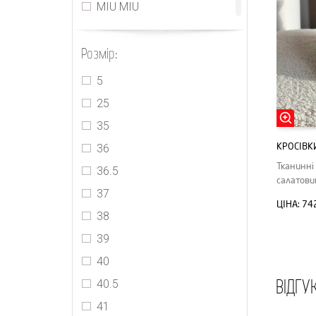
MIU MIU
MM6 Maison Margiela
Розмір:
Off-White
PRADA
5
Stella McCartney
25
Yeezy
35
КРОСІВК
36
Тканинні 
36.5
салатов
37
ЦІНА:
74
38
39
40
ВІДГУ
40.5
41