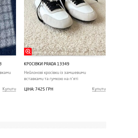
8
КРОСІВКИ PRADA 13349
авками
Нейлонові кросівки із замшевими
вставками та гумкою на п'яті
Купити
Купити
ЦІНА:
7425 ГРН