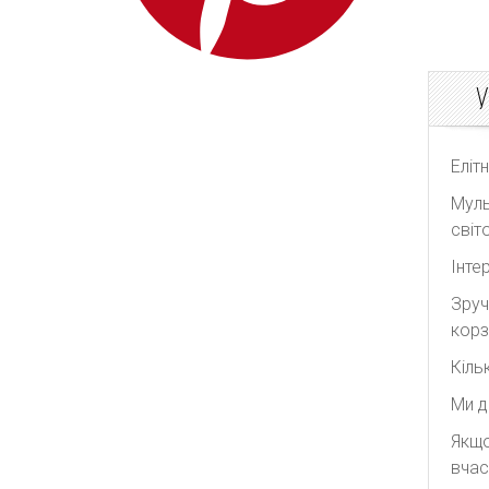
У
Еліт
Муль
світо
Інте
Зруч
корз
Кіль
Ми д
Якщо
вчас