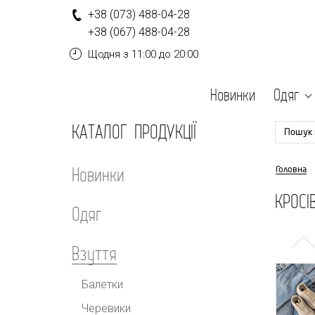
+
3
8
(0
7
3
)
4
8
8-
0
4-
2
8
+
3
8
(0
6
7
)
4
8
8-
0
4-
2
8
Щодня
з 11:00 до 20:00
Новинки
Одяг
КАТАЛОГ ПРОДУКЦІЇ
Пошук 
Новинки
Головна
КРОСІ
Одяг
Взуття
Балетки
Черевики