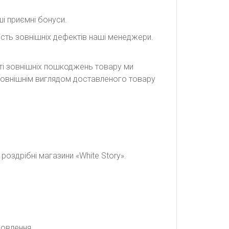
і приємні бонуси.
сть зовнішніх дефектів наші менеджери.
сті зовнішніх пошкоджень товару ми
а зовнішнім виглядом доставленого товару
оздрібні магазини «White Story».
мовлення.