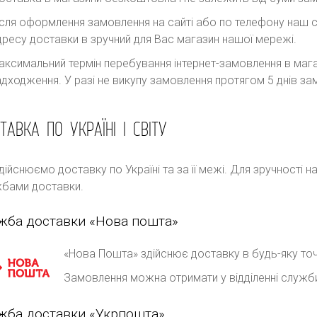
ісля оформлення замовлення на сайті або по телефону наш с
дресу доставки в зручний для Вас магазин нашої мережі.
аксимальний термін перебування інтернет-замовлення в магаз
адходження. У разі не викупу замовлення протягом 5 днів 
ТАВКА ПО УКРАЇНІ І СВІТУ
дійснюємо доставку по Україні та за її межі. Для зручності 
бами доставки.
жба доставки «Нова пошта»
«Нова Пошта» здійснює доставку в будь-яку точ
Замовлення можна отримати у відділенні служб
жба доставки «Укрпошта»