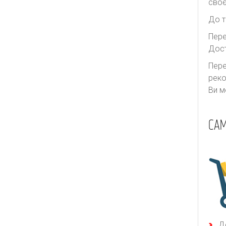
своє
До т
Пере
Дост
Пере
реко
Ви м
САМ
Д