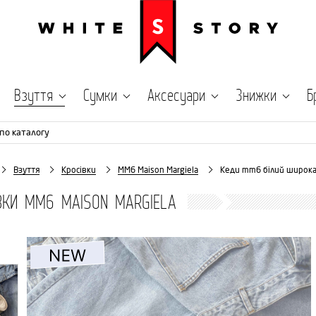
Взуття
Сумки
Аксесуари
Знижки
Б
по каталогу
Взуття
Кросівки
MM6 Maison Margiela
Кеди mm6 білий широка
ВКИ MM6 MAISON MARGIELA