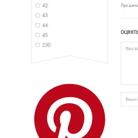
42
Про дани
43
44
ОЦІНІТ
45
230