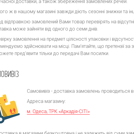
часної доставки, а також збереження замовлених речей.
ого ж в нашому магазині завжди діють сезонні знижки та інш
д відправкою замовлений Вами товар перевірять на відсутні
авка може зайняти від одного до семи днів.
вірку замовлення на предмет цілісності упаковки і відсутно
мендуємо здійснювати на місці. Пам'ятайте, що претензії з
ожете пред'явити тільки до передачі Вам посилки.
ОВИВІЗ
Самовивіз - доставка замовлень проводиться в р
Адреса магазину:
м. Одеса, ТРК «Аркадія-СІТІ»
оставка в магазини безкоштовна і не залежить від суми за