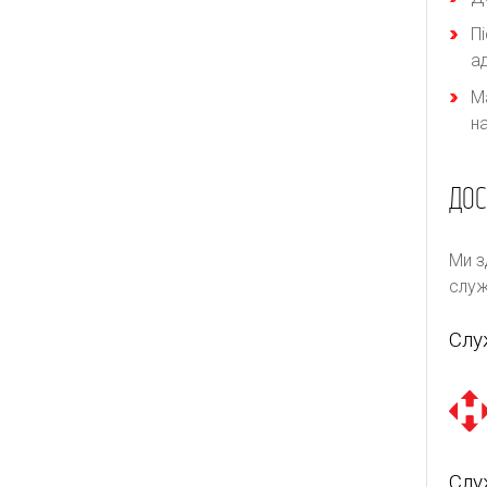
П
а
М
н
ДОС
Ми з
служ
Слу
Слу