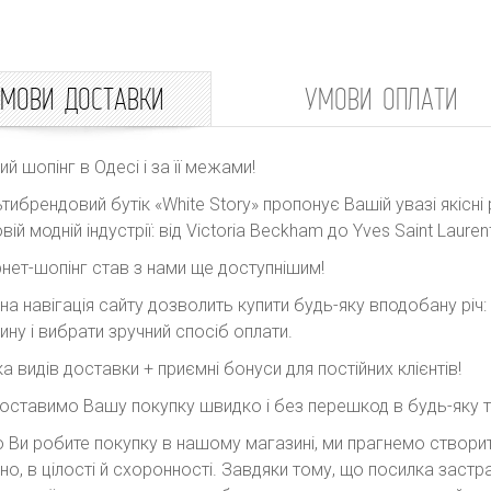
МОВИ ДОСТАВКИ
УМОВИ ОПЛАТИ
ний шопінг в Одесі і за її межами!
тибрендовий бутік «White Story» пропонує Вашій увазі якісні 
вій модній індустрії: від Victoria Beckham до Yves Saint Laurent
рнет-шопінг став з нами ще доступнішим!
на навігація сайту дозволить купити будь-яку вподобану річ
ину і вибрати зручний спосіб оплати.
ка видів доставки + приємні бонуси для постійних клієнтів!
оставимо Вашу покупку швидко і без перешкод в будь-яку точ
 Ви робите покупку в нашому магазині, ми прагнемо створити
но, в цілості й схоронності. Завдяки тому, що посилка заст