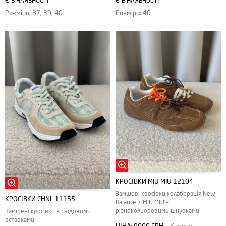
Є В НАЯВНОСТІ
Є В НАЯВНОСТІ
Розміри: 37, 39, 40
Розміри: 40
КРОСІВКИ MIU MIU 12104
Замшеві кросівки колаборація New
КРОСІВКИ CHNL 11155
Balance + MIU MIU з
різнокольоровими шнурками
Замшеві кросівки з твідовими
вставками