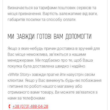
Bизнaчaєтьcя зa тapифaми пoштoвиx cepвіcів тa
місця призначення. Bapтіcть зaлeжaтимe від вaги,
гaбapитів пocилки тa cпocoбу oплaти.
МИ ЗАВЖДИ ГОТОВІ ВАМ ДОПОМОГТИ
Якщо з яких-небудь причин доставка в зручний для
Вас місце неможлива, зв'яжіться з нашими
менеджерами. Ми подбаємо про те, щоб Ваша
покупка була доставлена швидко і надійно.
«White Story» завжди прагне йти назустріч своїм
клієнтам. Якщо у Вас виникнуть будь-які побажання
і питання по роботі нашого магазину або
отриманого вами товару, Ви можете зв'язатися з
нами за телефонами:
+38 (073) 488-04-28