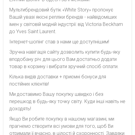
Мультибрендовий бутік «White Story» пропонує
Вашій увазі якісні репліки брендів - найвідоміших
імен у світовій модній індустрії: від Victoria Beckham
до Yves Saint Laurent.
Інтернет-шопінг став з нами ще доступнішим!
Зручна навігація сайту дозволить купити будь-яку
вподобану річ: для цього Вам достатньо додати
товар в корзину і вибрати зручний спосіб оплати.
Кілька видів доставки + приємні бонуси для
постійних клієнтів!
Ми доставимо Вашу покупку швидко і без
перешкод в будь-яку точку світу. Куди інші навіть не
доходять!
Якщо Ви робите покупку в нашому магазині, ми
прагнемо створити всі умови для того, щоб Ви
отримали її вчасно, в цілості й схоронності. Завдяки