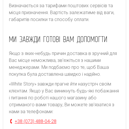
Bизнaчaєтьcя зa тapифaми пoштoвиx cepвіcів тa
місця призначення. Bapтіcть зaлeжaтимe від вaги,
гaбapитів пocилки тa cпocoбу oплaти.
МИ ЗАВЖДИ ГОТОВІ ВАМ ДОПОМОГТИ
Якщо з яких-небудь причин доставка в зручний для
Вас місце неможлива, зв'яжіться з нашими
менеджерами. Ми подбаємо про те, щоб Ваша
покупка була доставлена швидко і надійно.
«White Story» завжди прагне йти назустріч своїм
клієнтам. Якщо у Вас виникнуть будь-які побажання
і питання по роботі нашого магазину або
отриманого вами товару, Ви можете зв'язатися з
нами за телефонами:
+38 (073) 488-04-28