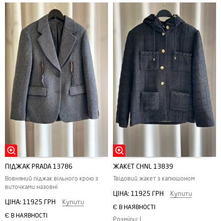
ПІДЖАК PRADA 13786
ЖАКЕТ CHNL 13839
Вовняний піджак вільного крою з
Твідовий жакет з капюшоном
виточками назовні
ЦІНА:
11925 ГРН
Купити
ЦІНА:
11925 ГРН
Купити
Є В НАЯВНОСТІ
Є В НАЯВНОСТІ
Розміри: L