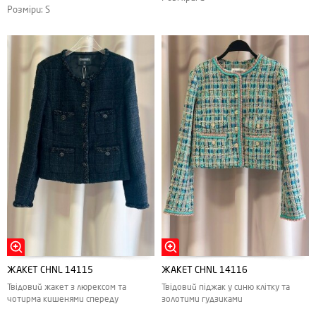
Розміри: S
ЖАКЕТ CHNL 14115
ЖАКЕТ CHNL 14116
Твідовий жакет з люрексом та
Твідовий піджак у синю клітку та
чотирма кишенями спереду
золотими гудзиками