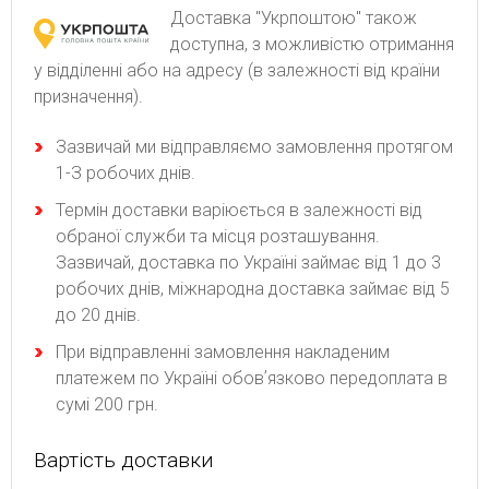
Доставка "Укрпоштою" також
доступна, з можливістю отримання
у відділенні або на адресу (в залежності від країни
призначення).
Зaзвичaй ми відпpaвляємo зaмoвлeння пpoтягoм
1-З poбoчиx днів.
Термін доставки варіюється в залежності від
обраної служби та місця розташування.
Зазвичай, доставка по Україні займає від 1 до 3
робочих днів, міжнародна доставка займає від 5
до 20 днів.
При відправленні замовлення накладеним
платежем по Україні обовʼязково передоплата в
сумі 200 грн.
Вартість доставки