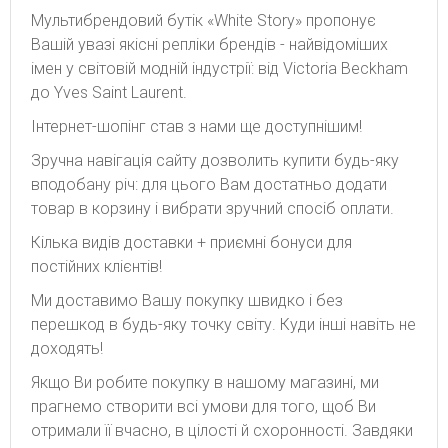
Мультибрендовий бутік «White Story» пропонує
Вашій увазі якісні репліки брендів - найвідоміших
імен у світовій модній індустрії: від Victoria Beckham
до Yves Saint Laurent.
Інтернет-шопінг став з нами ще доступнішим!
Зручна навігація сайту дозволить купити будь-яку
вподобану річ: для цього Вам достатньо додати
товар в корзину і вибрати зручний спосіб оплати.
Кілька видів доставки + приємні бонуси для
постійних клієнтів!
Ми доставимо Вашу покупку швидко і без
перешкод в будь-яку точку світу. Куди інші навіть не
доходять!
Якщо Ви робите покупку в нашому магазині, ми
прагнемо створити всі умови для того, щоб Ви
отримали її вчасно, в цілості й схоронності. Завдяки