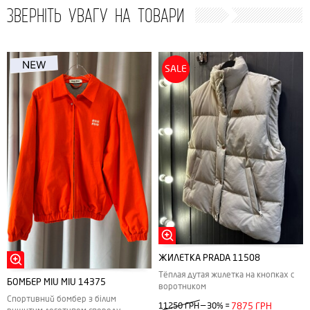
ЗВЕРНІТЬ УВАГУ НА ТОВАРИ
SALE
ЖИЛЕТКА PRADA 11508
Тёплая дутая жилетка на кнопках с
БОМБЕР MIU MIU 14375
воротником
Спортивний бомбер з білим
—
11250 ГРН
30%
=
7875 ГРН