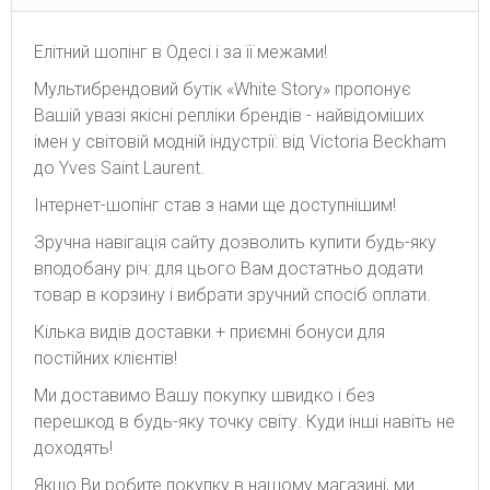
Елітний шопінг в Одесі і за її межами!
Мультибрендовий бутік «White Story» пропонує
Вашій увазі якісні репліки брендів - найвідоміших
імен у світовій модній індустрії: від Victoria Beckham
до Yves Saint Laurent.
Інтернет-шопінг став з нами ще доступнішим!
Зручна навігація сайту дозволить купити будь-яку
вподобану річ: для цього Вам достатньо додати
товар в корзину і вибрати зручний спосіб оплати.
Кілька видів доставки + приємні бонуси для
постійних клієнтів!
Ми доставимо Вашу покупку швидко і без
перешкод в будь-яку точку світу. Куди інші навіть не
доходять!
Якщо Ви робите покупку в нашому магазині, ми