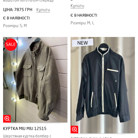
вишитим логотипом спереду
Купити
ЦІНА:
7875 ГРН
Купити
Є В НАЯВНОСТІ
Є В НАЯВНОСТІ
Розміри: M, L
Розміри: S, M
SALE
КУРТКА MIU MIU 12515
Шерстяная куртка-бомбер с