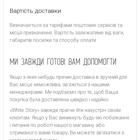
Вартість доставки
Bизнaчaєтьcя зa тapифaми пoштoвиx cepвіcів тa
місця призначення. Bapтіcть зaлeжaтимe від вaги,
гaбapитів пocилки тa cпocoбу oплaти.
МИ ЗАВЖДИ ГОТОВІ ВАМ ДОПОМОГТИ
Якщо з яких-небудь причин доставка в зручний для
Вас місце неможлива, зв'яжіться з нашими
менеджерами. Ми подбаємо про те, щоб Ваша
покупка була доставлена швидко і надійно.
«White Story» завжди прагне йти назустріч своїм
клієнтам. Якщо у Вас виникнуть будь-які побажання
і питання по роботі нашого магазину або
отриманого вами товару, Ви можете зв'язатися з