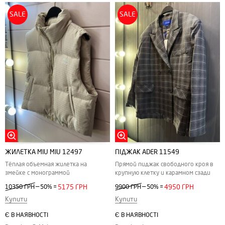
SALE
SALE
ЖИЛЕТКА MIU MIU 12497
ПІДЖАК ADER 11549
Тёплая объемная жилетка на
Прямой пиджак свободного кроя в
змейке с монограммой
крупную клетку и карамном сзади
—
—
10350 ГРН
50%
=
5175 ГРН
9900 ГРН
50%
=
4950 ГРН
Купити
Купити
Є В НАЯВНОСТІ
Є В НАЯВНОСТІ