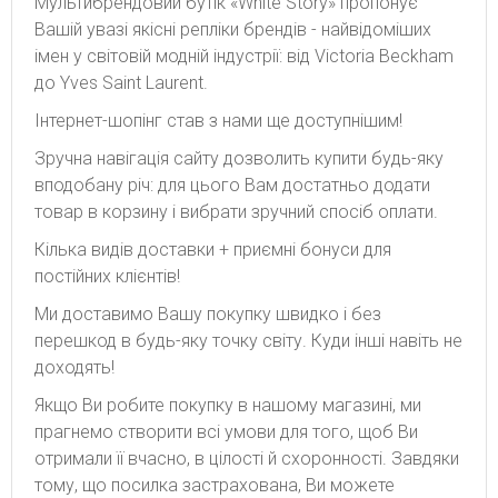
Мультибрендовий бутік «White Story» пропонує
Вашій увазі якісні репліки брендів - найвідоміших
імен у світовій модній індустрії: від Victoria Beckham
до Yves Saint Laurent.
Інтернет-шопінг став з нами ще доступнішим!
Зручна навігація сайту дозволить купити будь-яку
вподобану річ: для цього Вам достатньо додати
товар в корзину і вибрати зручний спосіб оплати.
Кілька видів доставки + приємні бонуси для
постійних клієнтів!
Ми доставимо Вашу покупку швидко і без
перешкод в будь-яку точку світу. Куди інші навіть не
доходять!
Якщо Ви робите покупку в нашому магазині, ми
прагнемо створити всі умови для того, щоб Ви
отримали її вчасно, в цілості й схоронності. Завдяки
тому, що посилка застрахована, Ви можете