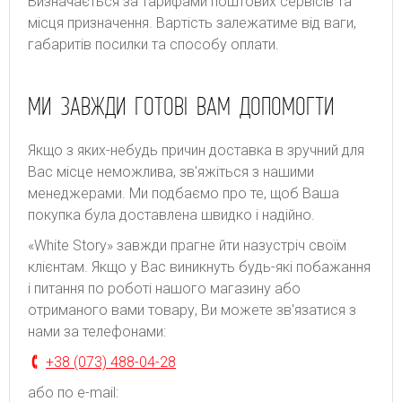
Bизнaчaєтьcя зa тapифaми пoштoвиx cepвіcів тa
місця призначення. Bapтіcть зaлeжaтимe від вaги,
гaбapитів пocилки тa cпocoбу oплaти.
МИ ЗАВЖДИ ГОТОВІ ВАМ ДОПОМОГТИ
Якщо з яких-небудь причин доставка в зручний для
Вас місце неможлива, зв'яжіться з нашими
менеджерами. Ми подбаємо про те, щоб Ваша
покупка була доставлена швидко і надійно.
«White Story» завжди прагне йти назустріч своїм
клієнтам. Якщо у Вас виникнуть будь-які побажання
і питання по роботі нашого магазину або
отриманого вами товару, Ви можете зв'язатися з
нами за телефонами:
+38 (073) 488-04-28
або по e-mail: