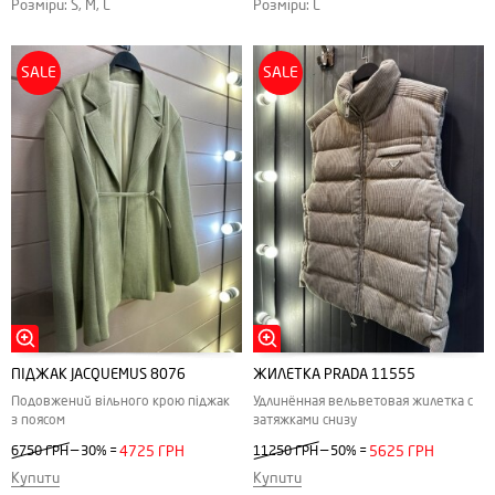
Розміри: S, M, L
Розміри: L
SALE
SALE
ПІДЖАК JACQUEMUS 8076
ЖИЛЕТКА PRADA 11555
Подовжений вільного крою піджак
Удлинённая вельветовая жилетка с
з поясом
затяжками снизу
—
—
6750 ГРН
30%
=
4725 ГРН
11250 ГРН
50%
=
5625 ГРН
Купити
Купити