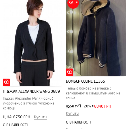
SALE
БОМБЕР CELINE 11365
Тёплый бомбер на змейке с
ПІДЖАК ALEXANDER WANG 0689
капюшоном и с вышитым лого на
спине
Піджак Alexander Wang чорний
укорочений з м'якою гумкою на
—
8550 ГРН
20%
=
6840 ГРН
комірці.
Купити
ЦІНА:
6750 ГРН
Купити
Є В НАЯВНОСТІ
Є В НАЯВНОСТІ