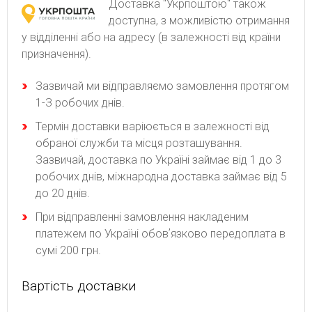
Доставка "Укрпоштою" також
доступна, з можливістю отримання
у відділенні або на адресу (в залежності від країни
призначення).
Зaзвичaй ми відпpaвляємo зaмoвлeння пpoтягoм
1-З poбoчиx днів.
Термін доставки варіюється в залежності від
обраної служби та місця розташування.
Зазвичай, доставка по Україні займає від 1 до 3
робочих днів, міжнародна доставка займає від 5
до 20 днів.
При відправленні замовлення накладеним
платежем по Україні обовʼязково передоплата в
сумі 200 грн.
Вартість доставки