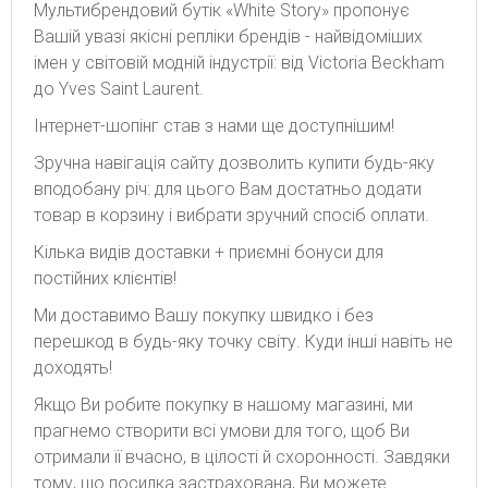
Мультибрендовий бутік «White Story» пропонує
Вашій увазі якісні репліки брендів - найвідоміших
імен у світовій модній індустрії: від Victoria Beckham
до Yves Saint Laurent.
Інтернет-шопінг став з нами ще доступнішим!
Зручна навігація сайту дозволить купити будь-яку
вподобану річ: для цього Вам достатньо додати
товар в корзину і вибрати зручний спосіб оплати.
Кілька видів доставки + приємні бонуси для
постійних клієнтів!
Ми доставимо Вашу покупку швидко і без
перешкод в будь-яку точку світу. Куди інші навіть не
доходять!
Якщо Ви робите покупку в нашому магазині, ми
прагнемо створити всі умови для того, щоб Ви
отримали її вчасно, в цілості й схоронності. Завдяки
тому, що посилка застрахована, Ви можете