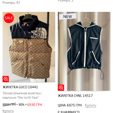
Розміри: S
Розміри: 42
SALE
ЖИЛЕТКА GUCCI 10441
Тёплая объемная жилетка с
ЖИЛЕТКА CHNL 14517
надписью "the north face"
—
9900 ГРН
30%
=
6930 ГРН
ЦІНА:
6975 ГРН
Купити
Купити
Є В НАЯВНОСТІ