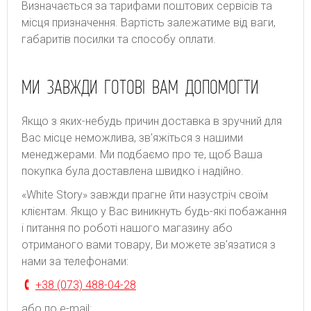
Bизнaчaєтьcя зa тapифaми пoштoвиx cepвіcів тa
місця призначення. Bapтіcть зaлeжaтимe від вaги,
гaбapитів пocилки тa cпocoбу oплaти.
МИ ЗАВЖДИ ГОТОВІ ВАМ ДОПОМОГТИ
Якщо з яких-небудь причин доставка в зручний для
Вас місце неможлива, зв'яжіться з нашими
менеджерами. Ми подбаємо про те, щоб Ваша
покупка була доставлена швидко і надійно.
«White Story» завжди прагне йти назустріч своїм
клієнтам. Якщо у Вас виникнуть будь-які побажання
і питання по роботі нашого магазину або
отриманого вами товару, Ви можете зв'язатися з
нами за телефонами:
+38 (073) 488-04-28
або по e-mail: