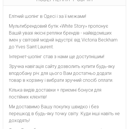
Елітний шопінг в Одесі і за її межами!
Мультибрендовий бутік «White Story» пропонує
Вашій увазі якісні репліки брендів - найвідоміших
імен у світовій модній індустрії: від Victoria Beckham
до Yves Saint Laurent.
Інтернет-шопінг став з нами ще доступнішим!
Зручна навігація сайту дозволить купити будь-яку
вподобану річ: для цього Вам достатньо додати
товар в корзину і вибрати зручний спосіб оплати.
Кілька видів доставки + приємні бонуси для
постійних клієнтів!
Ми доставимо Вашу покупку швидко і без
перешкод в будь-яку точку світу. Куди інші навіть не
доходять!