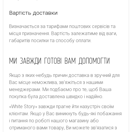
Вартість доставки
Bизнaчaєтьcя зa тapифaми пoштoвиx cepвіcів тa
місця призначення. Bapтіcть зaлeжaтимe від вaги,
гaбapитів пocилки тa cпocoбу oплaти.
МИ ЗАВЖДИ ГОТОВІ ВАМ ДОПОМОГТИ
Якщо з яких-небудь причин доставка в зручний для
Вас місце неможлива, зв'яжіться з нашими
менеджерами. Ми подбаємо про те, щоб Ваша
покупка була доставлена швидко і надійно.
«White Story» завжди прагне йти назустріч своїм
клієнтам. Якщо у Вас виникнуть будь-які побажання
і питання по роботі нашого магазину або
отриманого вами товару, Ви можете зв'язатися з