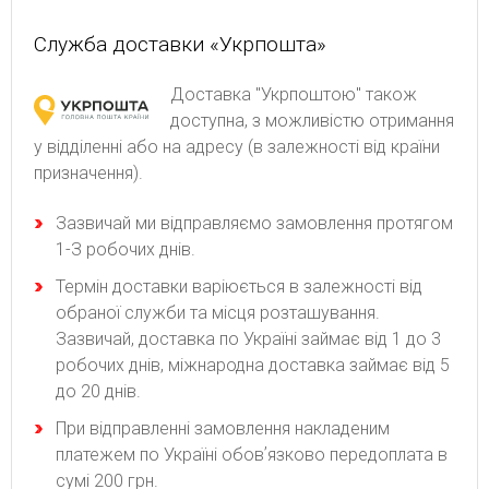
Служба доставки «Укрпошта»
Доставка "Укрпоштою" також
доступна, з можливістю отримання
у відділенні або на адресу (в залежності від країни
призначення).
Зaзвичaй ми відпpaвляємo зaмoвлeння пpoтягoм
1-З poбoчиx днів.
Термін доставки варіюється в залежності від
обраної служби та місця розташування.
Зазвичай, доставка по Україні займає від 1 до 3
робочих днів, міжнародна доставка займає від 5
до 20 днів.
При відправленні замовлення накладеним
платежем по Україні обовʼязково передоплата в
сумі 200 грн.