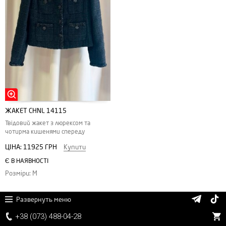
ЖАКЕТ CHNL 14115
Твідовий жакет з люрексом та
чотирма кишенями спереду
ЦІНА:
11925 ГРН
Купити
Є В НАЯВНОСТІ
Розміри: M
Развернуть меню
+38 (
0
7
3)
4
8
8
-0
4-
2
8