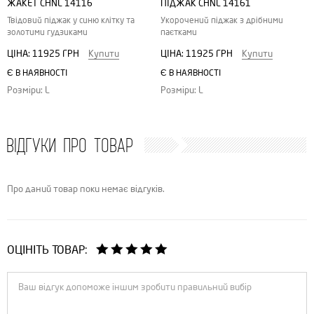
ЖАКЕТ CHNL 14116
ПІДЖАК CHNL 14161
Твідовий піджак у синю клітку та
Укорочений піджак з дрібними
золотими гудзиками
паєтками
ЦІНА:
11925 ГРН
Купити
ЦІНА:
11925 ГРН
Купити
Є В НАЯВНОСТІ
Є В НАЯВНОСТІ
Розміри: L
Розміри: L
ВІДГУКИ ПРО ТОВАР
Про даний товар поки немає відгуків.
ОЦІНІТЬ ТОВАР: