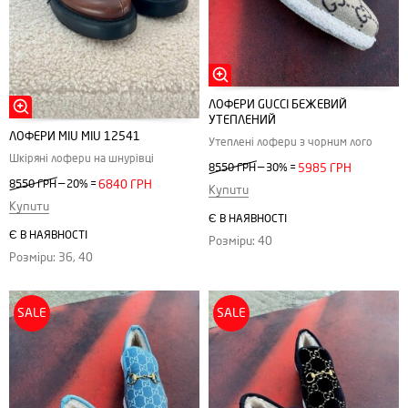
ЛОФЕРИ GUCCI БЕЖЕВИЙ
УТЕПЛЕНИЙ
ЛОФЕРИ MIU MIU 12541
Утеплені лофери з чорним лого
Шкіряні лофери на шнурівці
—
8550 ГРН
30%
=
5985 ГРН
—
8550 ГРН
20%
=
6840 ГРН
Купити
Купити
Є В НАЯВНОСТІ
Є В НАЯВНОСТІ
Розміри: 40
Розміри: 36, 40
SALE
SALE