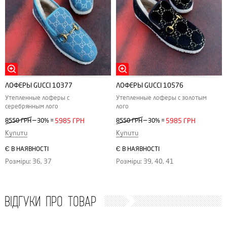
ЛОФЕРЫ GUCCI 10377
ЛОФЕРЫ GUCCI 10576
Утепленные лоферы с
Утепленные лоферы с золотым
серебрянным лого
лого
—
—
8550 ГРН
30%
=
5985 ГРН
8550 ГРН
30%
=
5985 ГРН
Купити
Купити
Є В НАЯВНОСТІ
Є В НАЯВНОСТІ
Розміри: 36, 37
Розміри: 39, 40, 41
ВІДГУКИ ПРО ТОВАР