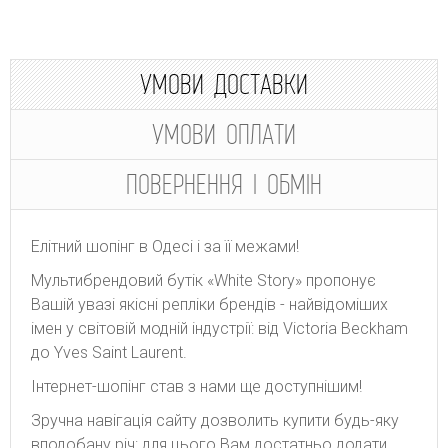
УМОВИ ДОСТАВКИ
УМОВИ ОПЛАТИ
ПОВЕРНЕННЯ І ОБМІН
Елітний шопінг в Одесі і за її межами!
Мультибрендовий бутік «White Story» пропонує
Вашій увазі якісні репліки брендів - найвідоміших
імен у світовій модній індустрії: від Victoria Beckham
до Yves Saint Laurent.
Інтернет-шопінг став з нами ще доступнішим!
Зручна навігація сайту дозволить купити будь-яку
вподобану річ: для цього Вам достатньо додати