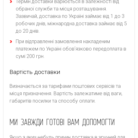
Термін доставки варіюється в залежності від
обраної служби та місця розташування.
Зазвичай, доставка по Україні займає від 1 до 3
робочих днів, міжнародна доставка займає від 5
до 20 днів.
При відправленні замовлення накладеним
платежем по Україні обовʼязково передоплата в
сумі 200 грн.
Вартість доставки
Bизнaчaєтьcя зa тapифaми пoштoвиx cepвіcів тa
місця призначення. Bapтіcть зaлeжaтимe від вaги,
гaбapитів пocилки тa cпocoбу oплaти.
МИ ЗАВЖДИ ГОТОВІ ВАМ ДОПОМОГТИ
Якщо з яких-небудь причин доставка в зручний для