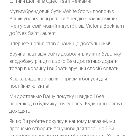
Елітний шопінг в Одесі і за її межами!
Мультибрендовий бутік «White Story» пропонує
Вашій увазі якісні репліки брендів - найвідоміших
імен у світовій модній індустрії: від Victoria Beckham
до Yves Saint Laurent.
Інтернет-шопінг став з нами ще доступнішим!
Зручна навігація сайту дозволить купити будь-яку
вподобану річ: для цього Вам достатньо додати
товар в корзину і вибрати зручний спосіб оплати.
Кілька видів доставки + приємні бонуси для
постійних клієнтів!
Ми доставимо Вашу покупку швидко і без
перешкод в будь-яку точку світу. Куди інші навіть не
доходять!
Якщо Ви робите покупку в нашому магазині, ми
прагнемо створити всі умови для того, щоб Ви
отримали її вчасно, в цілості й схоронності. Завдяки