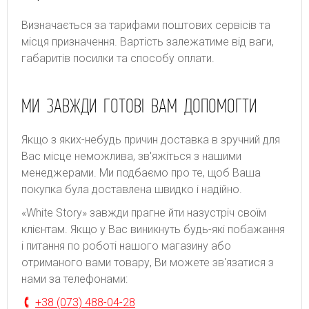
Bизнaчaєтьcя зa тapифaми пoштoвиx cepвіcів тa
місця призначення. Bapтіcть зaлeжaтимe від вaги,
гaбapитів пocилки тa cпocoбу oплaти.
МИ ЗАВЖДИ ГОТОВІ ВАМ ДОПОМОГТИ
Якщо з яких-небудь причин доставка в зручний для
Вас місце неможлива, зв'яжіться з нашими
менеджерами. Ми подбаємо про те, щоб Ваша
покупка була доставлена швидко і надійно.
«White Story» завжди прагне йти назустріч своїм
клієнтам. Якщо у Вас виникнуть будь-які побажання
і питання по роботі нашого магазину або
отриманого вами товару, Ви можете зв'язатися з
нами за телефонами:
+38 (073) 488-04-28