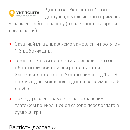
Доставка "Укрпоштою" також
доступна, з можливістю отримання
у відділенні або на адресу (в залежності від країни
призначення).
Зaзвичaй ми відпpaвляємo зaмoвлeння пpoтягoм
1-З poбoчиx днів.
Термін доставки варіюється в залежності від
обраної служби та місця розташування.
Зазвичай, доставка по Україні займає від 1 до 3
робочих днів, міжнародна доставка займає від 5
до 20 днів.
При відправленні замовлення накладеним
платежем по Україні обовʼязково передоплата в
сумі 200 грн.
Вартість доставки