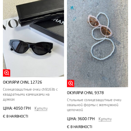
ОКУЛЯРИ CHNL 12726
Солнцезащитные очки ch9163b с
ОКУЛЯРИ CHNL 9378
квадратными камешками на
дужках
Стильные солнцезащитные очки
овальной формы с жемчужной
ЦІНА:
4050 ГРН
Купити
цепочкой
Є В НАЯВНОСТІ
ЦІНА:
3600 ГРН
Купити
Є В НАЯВНОСТІ