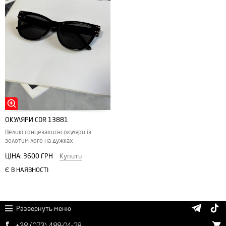
ОКУЛЯРИ CDR 13881
Великі сонцезахисні окуляри із
золотим лого на дужках
ЦІНА:
3600 ГРН
Купити
Є В НАЯВНОСТІ
Развернуть меню
+38 (
0
7
3)
4
8
8
-0
4-
2
8