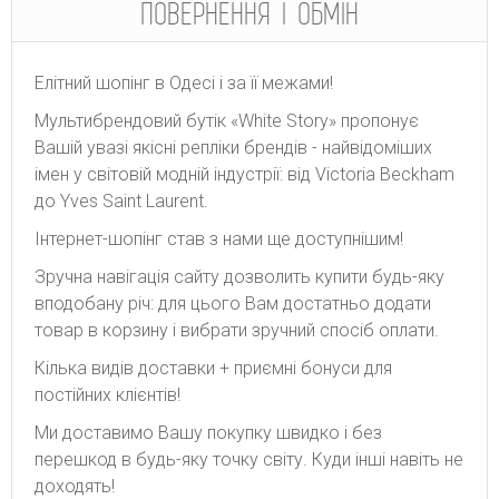
ПОВЕРНЕННЯ І ОБМІН
Елітний шопінг в Одесі і за її межами!
Мультибрендовий бутік «White Story» пропонує
Вашій увазі якісні репліки брендів - найвідоміших
імен у світовій модній індустрії: від Victoria Beckham
до Yves Saint Laurent.
Інтернет-шопінг став з нами ще доступнішим!
Зручна навігація сайту дозволить купити будь-яку
вподобану річ: для цього Вам достатньо додати
товар в корзину і вибрати зручний спосіб оплати.
Кілька видів доставки + приємні бонуси для
постійних клієнтів!
Ми доставимо Вашу покупку швидко і без
перешкод в будь-яку точку світу. Куди інші навіть не
доходять!