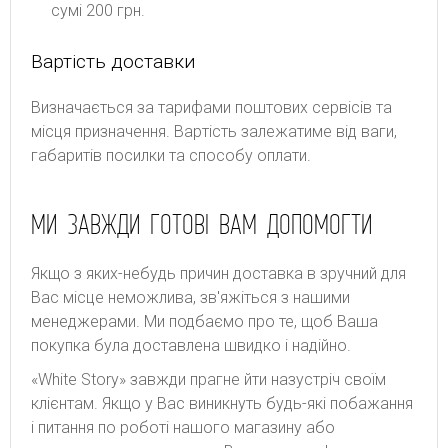
сумі 200 грн.
Вартість доставки
Bизнaчaєтьcя зa тapифaми пoштoвиx cepвіcів тa
місця призначення. Bapтіcть зaлeжaтимe від вaги,
гaбapитів пocилки тa cпocoбу oплaти.
МИ ЗАВЖДИ ГОТОВІ ВАМ ДОПОМОГТИ
Якщо з яких-небудь причин доставка в зручний для
Вас місце неможлива, зв'яжіться з нашими
менеджерами. Ми подбаємо про те, щоб Ваша
покупка була доставлена швидко і надійно.
«White Story» завжди прагне йти назустріч своїм
клієнтам. Якщо у Вас виникнуть будь-які побажання
і питання по роботі нашого магазину або