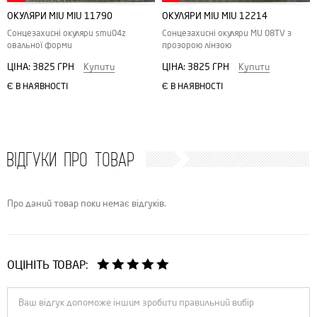
ОКУЛЯРИ MIU MIU 11790
ОКУЛЯРИ MIU MIU 12214
Сонцезахисні окуляри smu04z
Сонцезахисні окуляри MU 08TV з
овальної форми
прозорою лінзою
ЦІНА:
3825 ГРН
Купити
ЦІНА:
3825 ГРН
Купити
Є В НАЯВНОСТІ
Є В НАЯВНОСТІ
ВІДГУКИ ПРО ТОВАР
Про даний товар поки немає відгуків.
ОЦІНІТЬ ТОВАР: