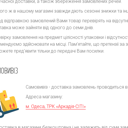
часної доставки, а також збереження замовлених речей.
ого ж в нашому магазині завжди діють сезонні знижки та інш
д відправкою замовлений Вами товар перевірять на відсутні
авка може зайняти від одного до семи днів.
вірку замовлення на предмет цілісності упаковки і відсутно
мендуємо здійснювати на місці. Пам'ятайте, що претензії з
ожете пред'явити тільки до передачі Вам посилки.
ОВИВІЗ
Самовивіз - доставка замовлень проводиться в р
Адреса магазину:
м. Одеса, ТРК «Аркадія-СІТІ»
оставка в магазини безкоштовна і не залежить від суми за