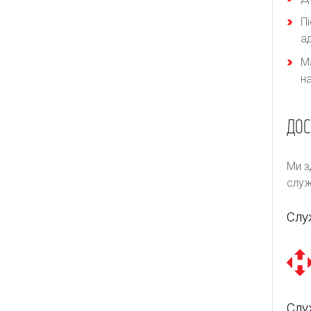
П
а
М
н
ДОС
Ми з
служ
Слу
Слу