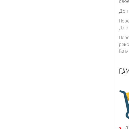
своє
До т
Пере
Дост
Пере
реко
Ви м
САМ
Д