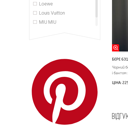
Loewe
Louis Vuitton
MIU MIU
PRADA
БЕРЕ 63
Чорний б
і бантом
ЦІНА:
22
ВІДГУ