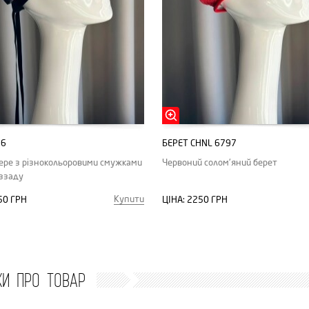
16
БЕРЕТ CHNL 6797
ере з різнокольоровими смужками
Червоний солом'яний берет
 ззаду
Купити
50 ГРН
ЦІНА:
2250 ГРН
КИ ПРО ТОВАР