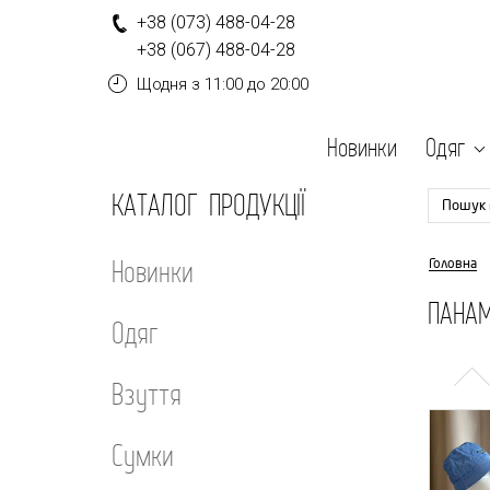
+
3
8
(0
7
3
)
4
8
8-
0
4-
2
8
+
3
8
(0
6
7
)
4
8
8-
0
4-
2
8
Щодня
з 11:00 до 20:00
Новинки
Одяг
КАТАЛОГ ПРОДУКЦІЇ
Пошук 
Новинки
Головна
ПАНАМ
Одяг
Взуття
Сумки