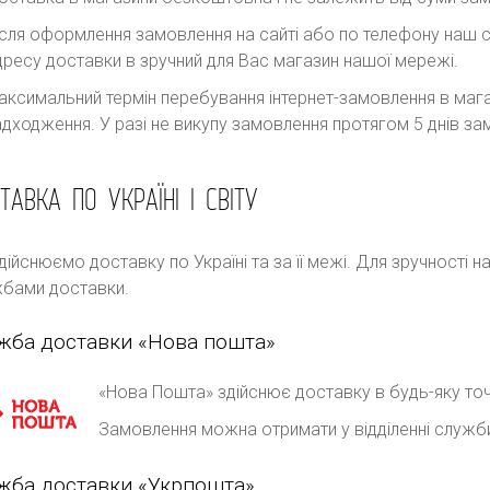
ісля оформлення замовлення на сайті або по телефону наш с
дресу доставки в зручний для Вас магазин нашої мережі.
аксимальний термін перебування інтернет-замовлення в магаз
адходження. У разі не викупу замовлення протягом 5 днів 
ТАВКА ПО УКРАЇНІ І СВІТУ
дійснюємо доставку по Україні та за її межі. Для зручності 
бами доставки.
жба доставки «Нова пошта»
«Нова Пошта» здійснює доставку в будь-яку точ
Замовлення можна отримати у відділенні служб
жба доставки «Укрпошта»