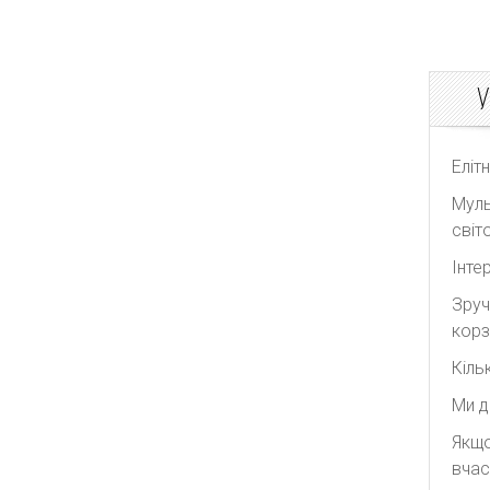
У
Еліт
Муль
світо
Інте
Зруч
корз
Кіль
Ми д
Якщо
вчас