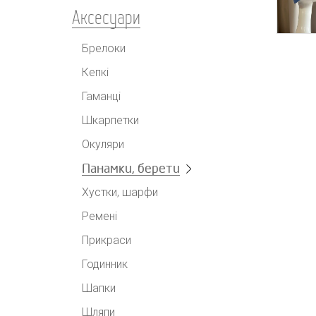
Аксесуари
Брелоки
Кепкі
Гаманці
Шкарпетки
Окуляри
Панамки, берети
Хустки, шарфи
Ремені
Прикраси
Годинник
Шапки
Шляпи