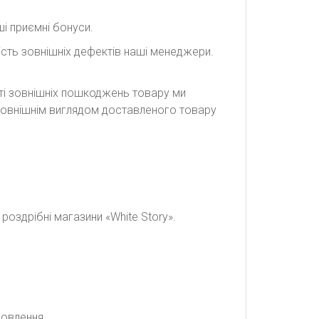
і приємні бонуси.
сть зовнішніх дефектів наші менеджери.
сті зовнішніх пошкоджень товару ми
а зовнішнім виглядом доставленого товару
оздрібні магазини «White Story».
мовлення.