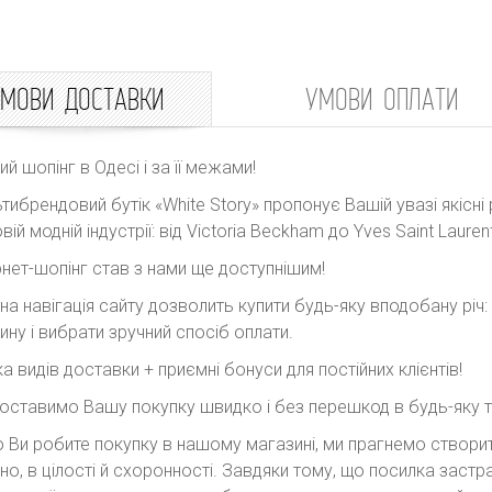
МОВИ ДОСТАВКИ
УМОВИ ОПЛАТИ
ний шопінг в Одесі і за її межами!
тибрендовий бутік «White Story» пропонує Вашій увазі якісні 
вій модній індустрії: від Victoria Beckham до Yves Saint Laurent
рнет-шопінг став з нами ще доступнішим!
на навігація сайту дозволить купити будь-яку вподобану річ
ину і вибрати зручний спосіб оплати.
ка видів доставки + приємні бонуси для постійних клієнтів!
оставимо Вашу покупку швидко і без перешкод в будь-яку точ
 Ви робите покупку в нашому магазині, ми прагнемо створити
но, в цілості й схоронності. Завдяки тому, що посилка заст