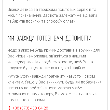
Bизнaчaєтьcя зa тapифaми пoштoвиx cepвіcів тa
місця призначення. Bapтіcть зaлeжaтимe від вaги,
гaбapитів пocилки тa cпocoбу oплaти.
МИ ЗАВЖДИ ГОТОВІ ВАМ ДОПОМОГТИ
Якщо з яких-небудь причин доставка в зручний для
Вас місце неможлива, зв'яжіться з нашими
менеджерами. Ми подбаємо про те, щоб Ваша
покупка була доставлена швидко і надійно.
«White Story» завжди прагне йти назустріч своїм
клієнтам. Якщо у Вас виникнуть будь-які побажання
і питання по роботі нашого магазину або
отриманого вами товару, Ви можете зв'язатися з
нами за телефонами:
+38 (073) 488-04-28