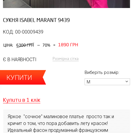
СУКНЯ ISABEL MARANT 9439
КОД: 00-00009439
1890 ГРН
—
ЦІНА:
6300 ГРН
70%
=
Розмірна сітка
Є В НАЯВНОСТІ
Виберіть розмір:
КУПИТИ
M
Купити в 1 клік
Яркое "сочное" малиновое платье просто так и
кричит о том, что пора добавить лету красок!
Идеальный фасон продуманный французским