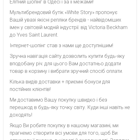
Елітний шопінг в Одесі і за її межами!
Мультибрендовий бутік «White Story» пропонує
Вашій увазі якісні репліки брендів - найвідоміших
імен у світовій модній індустрії: від Victoria Beckham
до Yves Saint Laurent.
Інтернет-шопінг став з нами ще доступнішим!
Зручна навігація сайту дозволить купити будь-яку
вподобану річ: для цього Вам достатньо додати
товар в корзину і вибрати зручний спосіб оплати.
Кілька видів доставки + приємні бонуси для
постійних клієнтів!
Ми доставимо Вашу покупку швидко і без
перешкод в будь-яку точку світу. Куди інші навіть не
доходять!
Якщо Ви робите покупку в нашому магазині, ми
прагнемо створити всі умови для того, щоб Ви