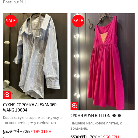
Розміри: M, L
SALE
SALE
СУКНЯ-СОРОЧКА ALEXANDER
WANG 10884
СУКНЯ РUSH BUTTON 9808
Коротка сукня-сорочка в смужку з
тонким ремінцем у камінчиках
Пышное малиновое платье, с
воланами.
—
6300 ГРН
70%
=
1890 ГРН
—
6530 ГРН
70%
=
1960 ГРН