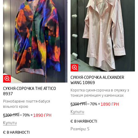
СУКНЯ-СОРОЧКА ALEXANDER
WANG 10869
СУКНЯ-СОРОЧКА THE ATTICO
Коротка сукня-сорочка в смужку з
8937
тонким ремінцем у камінчиках
Різнобарвне плаття-бабуся
—
6300 ГРН
70%
=
1890 ГРН
вільного крою
Купити
—
6300 ГРН
70%
=
1890 ГРН
Є В НАЯВНОСТІ
Купити
Розміри: S
Є В НАЯВНОСТІ