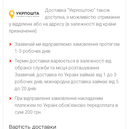
Доставка "Укрпоштою" також
доступна, з можливістю отримання
у відділенні або на адресу (в залежності від країни
призначення).
Зaзвичaй ми відпpaвляємo зaмoвлeння пpoтягoм
1-З poбoчиx днів.
Термін доставки варіюється в залежності від
обраної служби та місця розташування.
Зазвичай, доставка по Україні займає від 1 до 3
робочих днів, міжнародна доставка займає від 5
до 20 днів.
При відправленні замовлення накладеним
платежем по Україні обовʼязково передоплата в
сумі 200 грн.
Вартість доставки