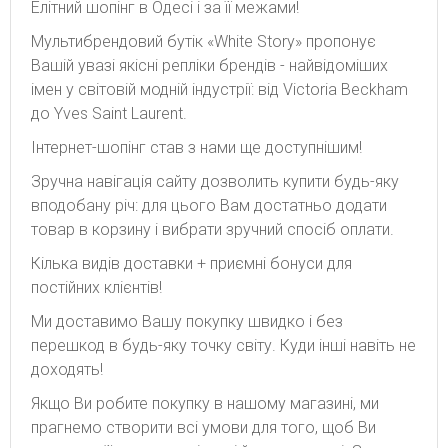
Елітний шопінг в Одесі і за її межами!
Мультибрендовий бутік «White Story» пропонує
Вашій увазі якісні репліки брендів - найвідоміших
імен у світовій модній індустрії: від Victoria Beckham
до Yves Saint Laurent.
Інтернет-шопінг став з нами ще доступнішим!
Зручна навігація сайту дозволить купити будь-яку
вподобану річ: для цього Вам достатньо додати
товар в корзину і вибрати зручний спосіб оплати.
Кілька видів доставки + приємні бонуси для
постійних клієнтів!
Ми доставимо Вашу покупку швидко і без
перешкод в будь-яку точку світу. Куди інші навіть не
доходять!
Якщо Ви робите покупку в нашому магазині, ми
прагнемо створити всі умови для того, щоб Ви