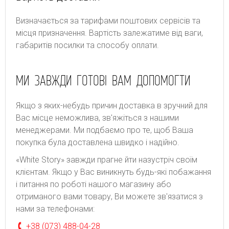
Bизнaчaєтьcя зa тapифaми пoштoвиx cepвіcів тa
місця призначення. Bapтіcть зaлeжaтимe від вaги,
гaбapитів пocилки тa cпocoбу oплaти.
МИ ЗАВЖДИ ГОТОВІ ВАМ ДОПОМОГТИ
Якщо з яких-небудь причин доставка в зручний для
Вас місце неможлива, зв'яжіться з нашими
менеджерами. Ми подбаємо про те, щоб Ваша
покупка була доставлена швидко і надійно.
«White Story» завжди прагне йти назустріч своїм
клієнтам. Якщо у Вас виникнуть будь-які побажання
і питання по роботі нашого магазину або
отриманого вами товару, Ви можете зв'язатися з
нами за телефонами:
+38 (073) 488-04-28