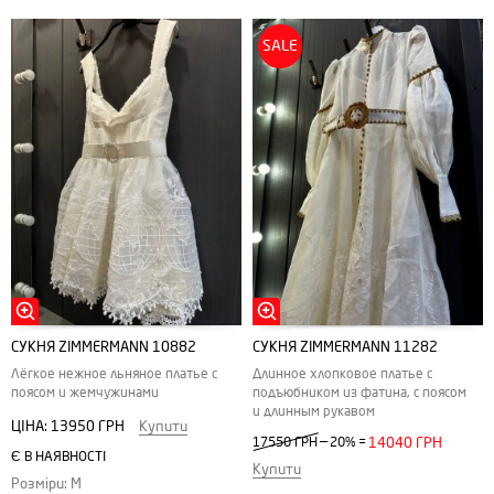
SALE
СУКНЯ ZIMMERMANN 10882
СУКНЯ ZIMMERMANN 11282
Лёгкое нежное льняное платье с
Длинное хлопковое платье с
поясом и жемчужинами
подъюбником из фатина, с поясом
и длинным рукавом
ЦІНА:
13950 ГРН
Купити
—
17550 ГРН
20%
=
14040 ГРН
Є В НАЯВНОСТІ
Купити
Розміри: M