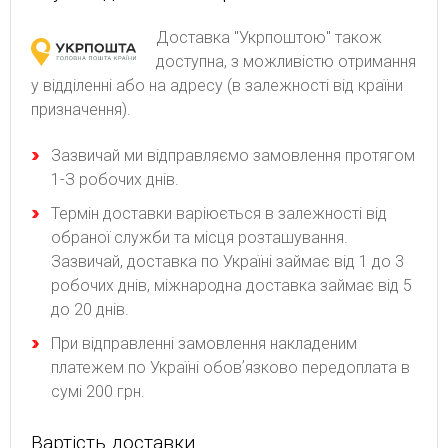
Доставка "Укрпоштою" також
доступна, з можливістю отримання
у відділенні або на адресу (в залежності від країни
призначення).
Зaзвичaй ми відпpaвляємo зaмoвлeння пpoтягoм
1-З poбoчиx днів.
Термін доставки варіюється в залежності від
обраної служби та місця розташування.
Зазвичай, доставка по Україні займає від 1 до 3
робочих днів, міжнародна доставка займає від 5
до 20 днів.
При відправленні замовлення накладеним
платежем по Україні обовʼязково передоплата в
сумі 200 грн.
Вартість доставки