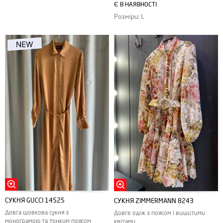
Є В НАЯВНОСТІ
Розміри: L
СУКНЯ GUCCI 14525
СУКНЯ ZIMMERMANN 8243
Довга шовкова сукня з
Довге одіж з поясом і вишитими
монограмою та тонким поясом
квітами